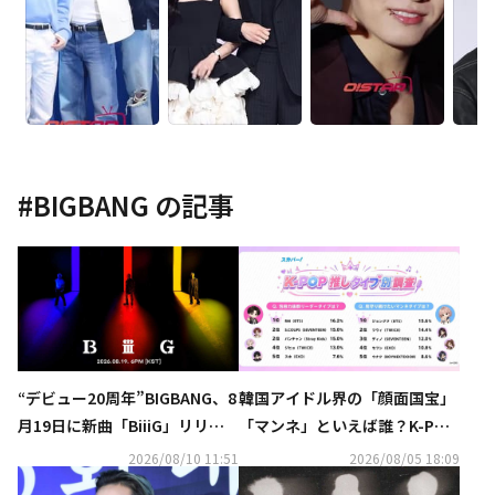
#
BIGBANG
の記事
“デビュー20周年”BIGBANG、8
韓国アイドル界の「顔面国宝」
月19日に新曲「BiiiG」リリー
「マンネ」といえば誰？K-POP
ス決定！ポスターも公開
推しタイプ別調査の結果が明ら
2026/08/10 11:51
2026/08/05 18:09
かに