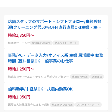
店舗スタッフのサポート・シフトフォロー/未経験歓
迎!クリーニング代50%OFF!直行直帰OK!主婦・主夫
活躍中!ブランクOK!正社員登用あり
時給1,350円～
株式会社モデル社
愛知県 名古屋市
アルバイト・パート
事務/PC・データ入力/オフィス系 主婦 層活躍中 勤務
時間·週3~相談OK 一般事務のお仕事
時給1,250円～
株式会社ティーエム・テックス 尼崎ジョブセンター
兵庫県 伊丹市
派遣社員
歯科助手/未経験OK・扶養内勤務OK
時給1,350円
医療法人社団康真会 はまわき歯科
埼玉県 さいたま市
アルバイト・パート