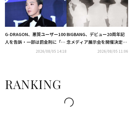
G-DRAGON、悪質ユーザー100
BIGBANG、デビュー20周年記
人を告訴・一部は罰金刑に「匿
念メディア展示会を開催決定！
名アカウントも処罰の可能性」
無料で実施も…予告ポスターに
2026/08/05 14:18
2026/08/05 11:06
注目
RANKING