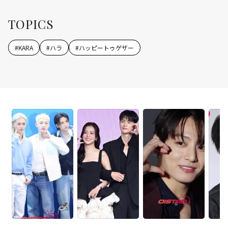
TOPICS
#
KARA
#
ハラ
#
ハッピートゥゲザー