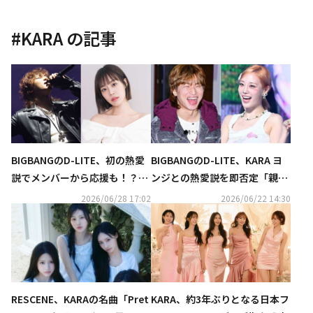
#
KARA
の記事
BIGBANGのD-LITE、初の熱愛
BIGBANGのD-LITE、KARA ヨ
説でメンバーから応援も！？KA
ンジとの熱愛説を即否定「親し
RA ヨンジとの“密着写真”の真
い同僚」
2026/06/28 17:02
2026/06/22 14:30
相語る（動画あり）
RESCENE、KARAの名曲「Pret
KARA、約3年ぶりとなる日本フ