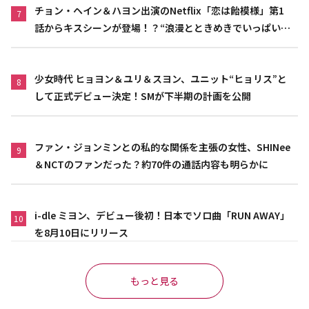
チョン・ヘイン＆ハヨン出演のNetflix「恋は飴模様」第1
7
話からキスシーンが登場！？“浪漫とときめきでいっぱいの
作品”
少女時代 ヒョヨン＆ユリ＆スヨン、ユニット“ヒョリス”と
8
して正式デビュー決定！SMが下半期の計画を公開
ファン・ジョンミンとの私的な関係を主張の女性、SHINee
9
＆NCTのファンだった？約70件の通話内容も明らかに
i-dle ミヨン、デビュー後初！日本でソロ曲「RUN AWAY」
10
を8月10日にリリース
もっと見る