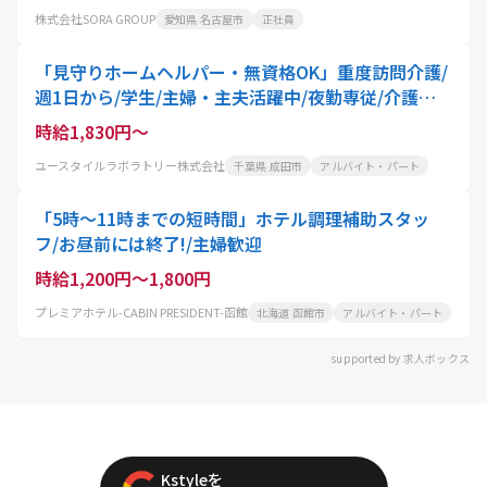
株式会社SORA GROUP
愛知県 名古屋市
正社員
「見守りホームヘルパー・無資格OK」重度訪問介護/
週1日から/学生/主婦・主夫活躍中/夜勤専従/介護職
員
時給1,830円～
ユースタイルラボラトリー株式会社
千葉県 成田市
アルバイト・パート
「5時〜11時までの短時間」ホテル調理補助スタッ
フ/お昼前には終了!/主婦歓迎
時給1,200円～1,800円
プレミアホテル-CABIN PRESIDENT-函館
北海道 函館市
アルバイト・パート
supported by 求人ボックス
Kstyleを