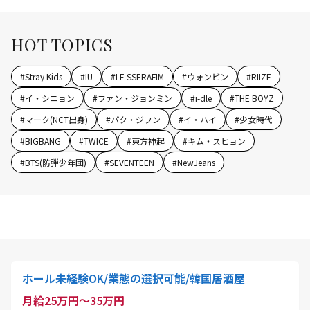
HOT TOPICS
#
Stray Kids
#
IU
#
LE SSERAFIM
#
ウォンビン
#
RIIZE
#
イ・シニョン
#
ファン・ジョンミン
#
i-dle
#
THE BOYZ
#
マーク(NCT出身)
#
パク・ジフン
#
イ・ハイ
#
少女時代
#
BIGBANG
#
TWICE
#
東方神起
#
キム・スヒョン
#
BTS(防弾少年団)
#
SEVENTEEN
#
NewJeans
ホール未経験OK/業態の選択可能/韓国居酒屋
月給25万円～35万円