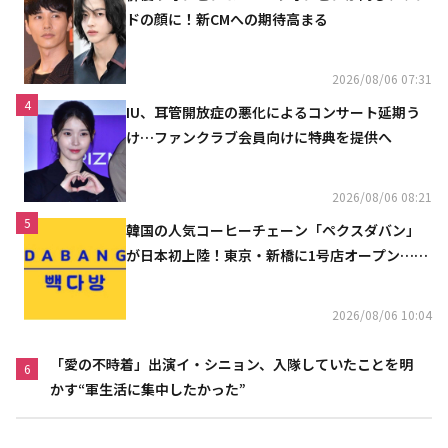
ドの顔に！新CMへの期待高まる
2026/08/06 07:31
4
IU、耳管開放症の悪化によるコンサート延期う
け…ファンクラブ会員向けに特典を提供へ
2026/08/06 08:21
5
韓国の人気コーヒーチェーン「ペクスダバン」
が日本初上陸！東京・新橋に1号店オープン…海
外市場へ本格進出
2026/08/06 10:04
「愛の不時着」出演イ・シニョン、入隊していたことを明
6
かす“軍生活に集中したかった”