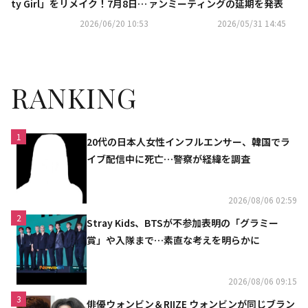
ty Girl」をリメイク！7月8日リ
ァンミーティングの延期を発表
リース
2026/06/20 10:53
2026/05/31 14:45
RANKING
1
20代の日本人女性インフルエンサー、韓国でラ
イブ配信中に死亡…警察が経緯を調査
2026/08/06 02:59
2
Stray Kids、BTSが不参加表明の「グラミー
賞」や入隊まで…素直な考えを明らかに
2026/08/06 09:15
3
俳優ウォンビン＆RIIZE ウォンビンが同じブラン