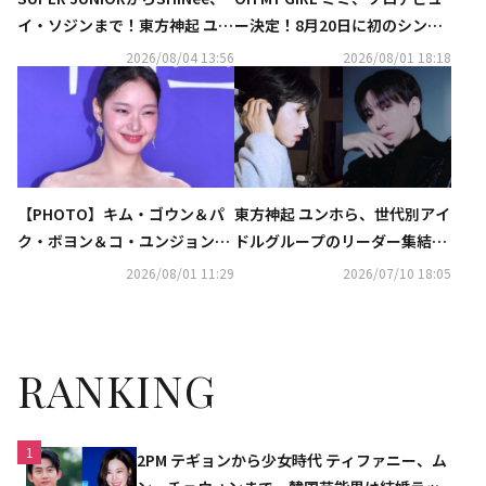
イ・ソジンまで！東方神起 ユン
ー決定！8月20日に初のシング
ホの初ソロコンサートに豪華芸
ルを発表
2026/08/04 13:56
2026/08/01 18:18
能人が集結
【PHOTO】キム・ゴウン＆パ
東方神起 ユンホら、世代別アイ
ク・ボヨン＆コ・ユンジョンら
ドルグループのリーダー集結！
「第5回青龍シリーズアワー
「知ってるお兄さん」に出演決
2026/08/01 11:29
2026/07/10 18:05
ド」レッドカーペットに登場
定
RANKING
1
2PM テギョンから少女時代 ティファニー、ム