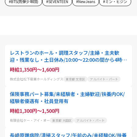
#
BTS(防弾少年団)
#
SEVENTEEN
#
NewJeans
#
ミン・ヒジン
レストランのホール・調理スタッフ/主婦・主夫歓
迎・残業なし・土日休み/10:00〜22:00の間から4時
間〜就業可能/スタッフ・アクティオ
時給1,350円～1,600円
株式会社松下産業ホールディングス
東京都 文京区
アルバイト・パート
保険事務パート募集/未経験者・主婦歓迎/扶養内OK/
経験者優遇有・社員登用有
時給1,300円～1,500円
有限会社ケー・アイ・オー
東京都 大田区
アルバイト・パート
長崎原爆病院/清掃スタッフ/午前のみ/未経験OK/扶養