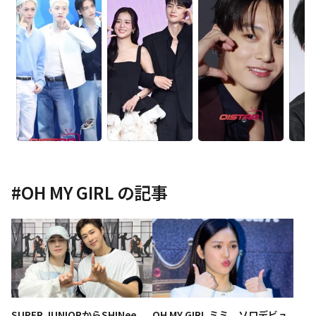
#
OH MY GIRL
の記事
SUPER JUNIORからSHINee、
OH MY GIRL ミミ、ソロデビュ