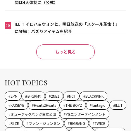
間は4人体制に（公式）
ILLIT イロハ＆ウォンヒ、明日放送の「スクール革命！」
10
に登場！バズりアイテムを紹介
もっと見る
HOT TOPICS
#
2PM
#
少女時代
#
2NE1
#
NCT
#
BLACKPINK
#
KATSEYE
#
Hearts2Hearts
#
THE BOYZ
#
fantagio
#
ILLIT
#
ミュージックバンク日本公演
#
YGエンターテインメント
#
RIIZE
#
ファン・ジョンミン
#
BIGBANG
#
TWICE