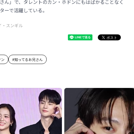
さん」で、タレントのカン・ホドンにもはばかることなく
ターで活躍している。
イ・スンギル
フン
#
知ってるお兄さん