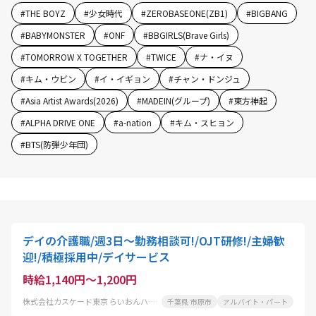
#
THE BOYZ
#
少女時代
#
ZEROBASEONE(ZB1)
#
BIGBANG
#
BABYMONSTER
#
ONF
#
BBGIRLS(Brave Girls)
#
TOMORROW X TOGETHER
#
TWICE
#
ナ・イヌ
#
キム・ウビン
#
イ・イギョン
#
チャン・ドンジュ
#
Asia Artist Awards(2026)
#
MADEIN(グループ)
#
東方神起
#
ALPHA DRIVE ONE
#
a-nation
#
キム・スヒョン
#
BTS(防弾少年団)
デイの介護職/週3日～勤務相談可!/OJT研修!/主婦歓
迎!/積極採用中/デイサービス
時給1,140円～1,200円
株式会社カスケード東京 らいおんハートリハビリ温泉デイサービス五井
千葉県 市原市
アルバイト・パート