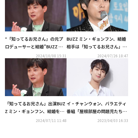
“「知ってるお兄さん」の元プ
BUZZ ミン・ギョンフン、結婚
ロデューサーと結婚”BUZZ ミ
相手は「知ってるお兄さん」プ
ン・ギョンフン、11月17日に挙
ロデューサー？報道に事務所が
2024/10/08 15:31
2024/07/26 18:47
式へ
コメント
「知ってるお兄さん」出演BUZ
イ・チャンウォン、バラエティ
Z ミン・ギョンフン、結婚を電
番組「屋根部屋の問題児たち」
撃発表！“幸せに暮らす”
のMCに抜擢…BUZZ ミン・ギョ
2024/07/11 11:48
2023/04/03 16:33
ンフンが降板