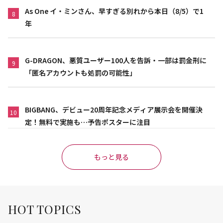
As One イ・ミンさん、早すぎる別れから本日（8/5）で1
8
年
G-DRAGON、悪質ユーザー100人を告訴・一部は罰金刑に
9
「匿名アカウントも処罰の可能性」
BIGBANG、デビュー20周年記念メディア展示会を開催決
10
定！無料で実施も…予告ポスターに注目
もっと見る
HOT TOPICS