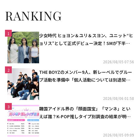
RANKING
1
少女時代 ヒョヨン＆ユリ＆スヨン、ユニット“ヒ
ョリス”として正式デビュー決定！SMが下半期
の計画を公開
2026/08/05 07:56
2
THE BOYZのメンバー9人、新レーベルでグルー
プ活動を準備中「個人活動については別途契約
へ」
2026/08/06 01:58
3
韓国アイドル界の「顔面国宝」「マンネ」とい
えば誰？K-POP推しタイプ別調査の結果が明ら
かに
2026/08/05 09:09