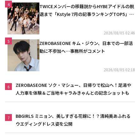
4
TWICEメンバーの移籍説からHYBEアイドルの脱
退まで「Kstyle 7月の記事ランキングTOP5」を
発表
2026/08/05 02:46
5
ZEROBASEONE キム・ジウン、日本での一部活
動に不参加へ…事務所がコメント
2026/08/05 02:18
ZEROBASEONE ソク・マシュー、日帰りで松山へ！足湯や
6
人力車を体験＆ご当地キャラみきゃんとの記念ショットも
BBGIRLS ミニョン、美しすぎる花嫁に！？清純美あふれる
7
ウエディングドレス姿を公開