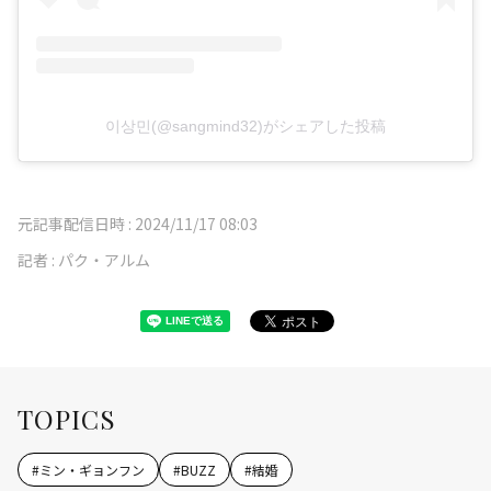
이상민(@sangmind32)がシェアした投稿
元記事配信日時 :
2024/11/17 08:03
記者 :
パク・アルム
TOPICS
#
ミン・ギョンフン
#
BUZZ
#
結婚