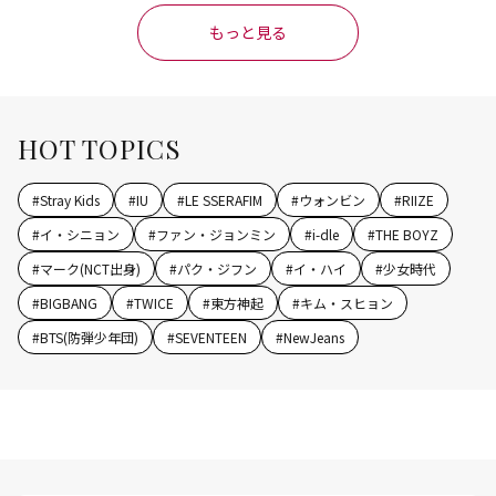
もっと見る
HOT TOPICS
#
Stray Kids
#
IU
#
LE SSERAFIM
#
ウォンビン
#
RIIZE
#
イ・シニョン
#
ファン・ジョンミン
#
i-dle
#
THE BOYZ
#
マーク(NCT出身)
#
パク・ジフン
#
イ・ハイ
#
少女時代
#
BIGBANG
#
TWICE
#
東方神起
#
キム・スヒョン
#
BTS(防弾少年団)
#
SEVENTEEN
#
NewJeans