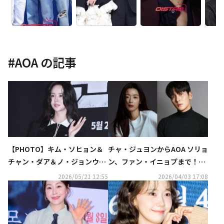
#
AOA
の記事
【PHOTO】キム・ソヒョン＆
チャ・ジュヨンからAOA ソリョ
チャン・ダア＆ノ・ジョンウィ
ン、ファン・イニョプまで！新
ら、映画「群体」VIP試写会に
ドラマ「人間×九尾狐」豪華ラ
2026/05/21 12:55
2026/04/03 17:08
出席
インナップ公開