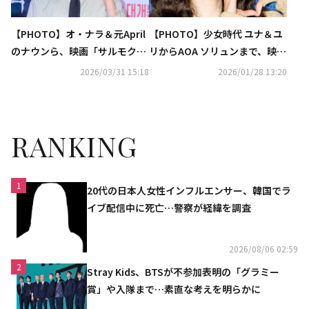
【PHOTO】オ・ナラ＆元April
【PHOTO】少女時代 ユナ＆ユ
のナウンら、映画「サルモク
リからAOA ソリュンまで、映画
池」VIP試写会に出席
「王と生きる男」VIP試写会に
2026/03/31 15:18
2026/01/28 13:20
出席
RANKING
1
20代の日本人女性インフルエンサー、韓国でラ
イブ配信中に死亡…警察が経緯を調査
2026/08/06 02:59
2
Stray Kids、BTSが不参加表明の「グラミー
賞」や入隊まで…素直な考えを明らかに