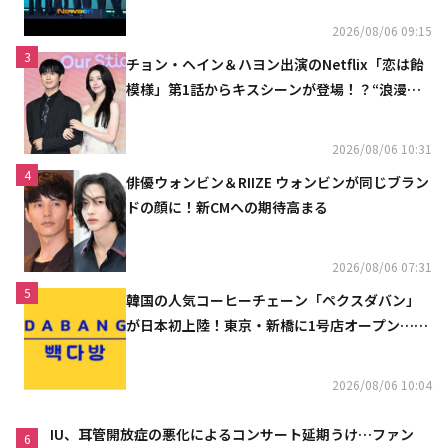
2026/08/06 09:15
3
チョン・ヘイン＆ハヨン出演のNetflix「恋は飴
模様」第1話からキスシーンが登場！？“浪漫と
ときめきでいっぱいの作品”
2026/08/06 10:31
4
俳優ウォンビン＆RIIZE ウォンビンが同じブラン
ドの顔に！新CMへの期待高まる
2026/08/06 07:31
5
韓国の人気コーヒーチェーン「ペクスダバン」
が日本初上陸！東京・新橋に1号店オープン…海
外市場へ本格進出
2026/08/06 10:04
IU、耳管開放症の悪化によるコンサート延期うけ…ファン
6