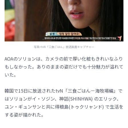
写真=tvN「三食ごはん」放送画面キャプチャー
AOAのソリョンは、カメラの前で厚い化粧もきれいなふり
もしなかった。ありのままの姿だけでも十分魅力が溢れて
いた。
韓国で15日に放送されたtvN「三食ごはん－海牧場編」で
はソリョンがイ・ソジン、神話(SHINHWA) のエリック、
ユン・ギュンサンと共に得粮島(トゥクリャンド) で生活を
する姿が描かれた。