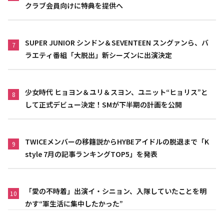
クラブ会員向けに特典を提供へ
SUPER JUNIOR シンドン＆SEVENTEEN スングァンら、バ
7
ラエティ番組「大脱出」新シーズンに出演決定
少女時代 ヒョヨン＆ユリ＆スヨン、ユニット“ヒョリス”と
8
して正式デビュー決定！SMが下半期の計画を公開
TWICEメンバーの移籍説からHYBEアイドルの脱退まで「K
9
style 7月の記事ランキングTOP5」を発表
「愛の不時着」出演イ・シニョン、入隊していたことを明
10
かす“軍生活に集中したかった”