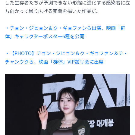
した生存者たちが予測できない形態に進化する感染者に立
ち向かって繰り広げる死闘を描いた作品だ。
・チョン・ジヒョン＆ク・ギョファンら出演、映画「群
体」キャラクターポスター6種を公開
・【PHOTO】チョン・ジヒョン＆ク・ギョファン＆チ・
チャンウクら、映画「群体」VIP試写会に出席