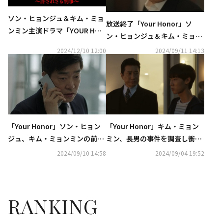
ソン・ヒョンジュ＆キム・ミョ
放送終了「Your Honor」ソ
ンミン主演ドラマ「YOUR HON
ン・ヒョンジュ＆キム・ミョン
OR～許されざる判事～」2025
ミン、2人の父性愛の対決の行
2024/12/10 12:00
2024/09/11 14:13
年1月より日本初放送
方は【ネタバレあり】
「Your Honor」ソン・ヒョン
「Your Honor」キム・ミョン
ジュ、キム・ミョンミンの前で
ミン、長男の事件を調査し衝撃
土下座“息子だけは助けてく
を受ける【ネタバレあり】
2024/09/10 14:58
2024/09/04 19:52
れ”【ネタバレあり】
RANKING