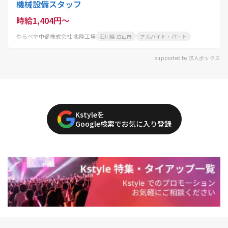
機械設備スタッフ
時給1,404円～
わらべや中部株式会社 北陸工場
石川県 白山市
アルバイト・パート
supported by 求人ボックス
Kstyleを
Google検索でお気に入り登録