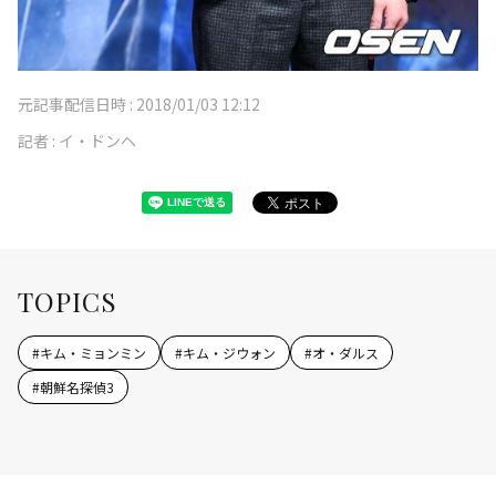
元記事配信日時 :
2018/01/03 12:12
記者 :
イ・ドンヘ
TOPICS
#
キム・ミョンミン
#
キム・ジウォン
#
オ・ダルス
#
朝鮮名探偵3