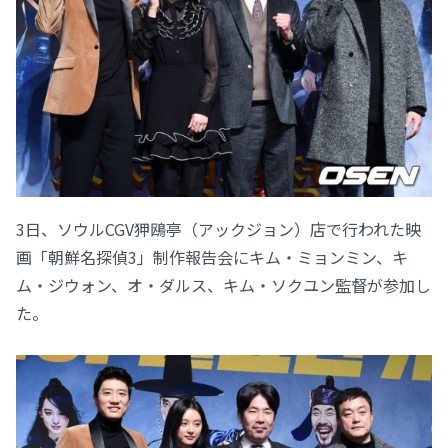
3日、ソウルCGV狎鴎亭（アックジョン）店で行われた映
画「朝鮮名探偵3」制作報告会にキム・ミョンミン、キ
ム・ジウォン、オ・ダルス、キム・ソクユン監督が参加し
た。