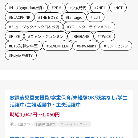
#
セリ(gugudan出身)
#
2PM
#
少女時代
#
2NE1
#
NCT
#
BLACKPINK
#
THE BOYZ
#
fantagio
#
ILLIT
#
ミュージックバンク日本公演
#
YGエンターテインメント
#
RIIZE
#
ファン・ジョンミン
#
BIGBANG
#
TWICE
#
BTS(防弾少年団)
#
SEVENTEEN
#
NewJeans
#
ミン・ヒジン
#
Kstyle PARTY
放課後児童支援員/学童保育/未経験OK/残業なし/学生
活躍中/主婦活躍中・主夫活躍中
時給1,047円～1,050円
帯江児童クラブ
岡山県 倉敷市
アルバイト・パート