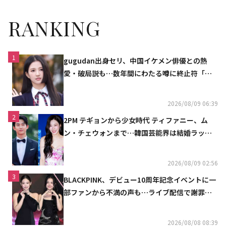
RANKING
1
gugudan出身セリ、中国イケメン俳優との熱
愛・破局説も…数年間にわたる噂に終止符「邪
魔しないで」
2026/08/09 06:39
2
2PM テギョンから少女時代 ティファニー、ム
ン・チェウォンまで…韓国芸能界は結婚ラッシ
ュ
2026/08/09 02:56
3
BLACKPINK、デビュー10周年記念イベントに一
部ファンから不満の声も…ライブ配信で謝罪
「コミュニケーション不足だった」
2026/08/08 08:39