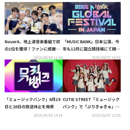
NouerA、地上波音楽番組で初
「MUSIC BANK」日本公演、今
の1位を獲得！ファンに感謝
年も12月に国立競技場にて開催
「いつも一緒にいてくれてあり
決定！出演アーティストに期待
2026/08/08 11:56
2026/08/07 19:00
がとう」
「ミュージックバンク」6月19
CUTIE STREET「ミュージック
日と26日の放送休止を発表
バンク」で「ぷりきゅきゅ」韓
国語ver․を歌唱！ハングルが目
2026/06/09 14:16
2026/06/07 13:29
を引くMVも解禁