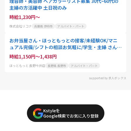
理容師・美容師 ヘアカラーリスト募集 30代~60代の
主婦の方活躍中 土日祝のみ
時給1,230円～
株式会社リコナ
兵庫県 伊丹市
アルバイト・パート
お弁当屋さん・ほっともっとの接客/未経験OK/マニ
ュアル完備/シフトの相談お気軽に/学生・主婦 さん活
躍中
時給1,150円～1,438円
ほっともっと 長野今井店
長野県 長野市
アルバイト・パート
supported by 求人ボックス
Kstyleを
Google検索でお気に入り登録