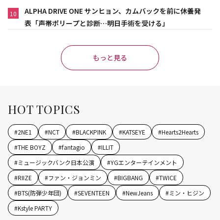
ALPHA DRIVE ONE サンヒョン、カムバックを前に休養発
10
表「声帯ポリープと診断…明日手術を受ける」
もっと見る
HOT TOPICS
#
2NE1
#
NCT
#
BLACKPINK
#
KATSEYE
#
Hearts2Hearts
#
THE BOYZ
#
fantagio
#
ILLIT
#
ミュージックバンク日本公演
#
YGエンターテインメント
#
RIIZE
#
ファン・ジョンミン
#
BIGBANG
#
TWICE
#
BTS(防弾少年団)
#
SEVENTEEN
#
NewJeans
#
ミン・ヒジン
#
Kstyle PARTY