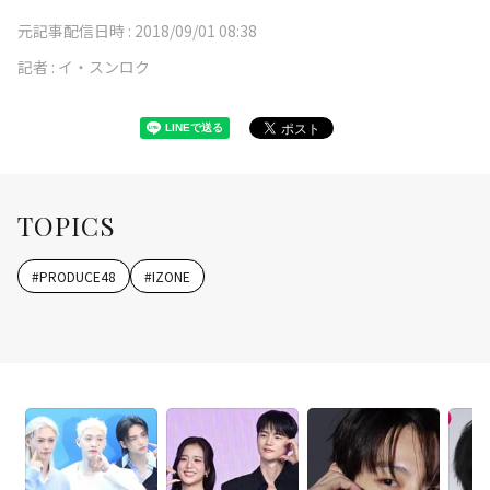
元記事配信日時 :
2018/09/01 08:38
記者 :
イ・スンロク
TOPICS
#
PRODUCE48
#
IZONE