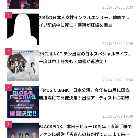
2026/08/08 08:39
2
20代の日本人女性インフルエンサー、韓国でラ
イブ配信中に死亡…警察が経緯を調査
2026/08/06 02:59
3
2NE1＆NCT テン出演の日本スペシャルライブ、
一度は中止発表も…開催が再決定！
2026/08/07 09:56
4
「MUSIC BANK」日本公演、今年も12月に国立
競技場にて開催決定！出演アーティストに期待
2026/08/07 10:00
5
BLACKPINK、本日デビュー10周年！直筆手紙で
ファンに感謝「皆さんのおかげでここまで来ら