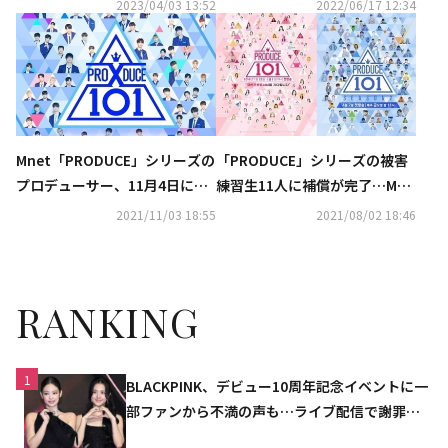
ューサー、Mnetに再入社
発表「手続きが終了」
2023/04/03 13:52
2022/06/17 12:34
Mnet「PRODUCE」シリーズの
「PRODUCE」シリーズの被害
プロデューサー、11月4日に出
練習生11人に補償が完了…Mne
所…真相究明委員会は解散へ
tがコメント“残り1人とは協議
2021/11/03 18:55
2021/08/02 18:46
中”
RANKING
1
BLACKPINK、デビュー10周年記念イベントに一
部ファンから不満の声も…ライブ配信で謝罪
「コミュニケーション不足だった」