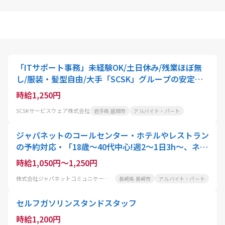
「ITサポート事務」未経験OK/土日休み/残業ほぼ無
し/服装・髪型自由/大手「SCSK」グループの安定基
盤
時給1,250円
SCSKサービスウェア株式会社
岩手県 盛岡市
アルバイト・パート
ジャパネットのコールセンター・ホテルやレストラン
の予約対応・「18歳～40代中心!週2～1日3h～、ネイ
ル・服装・髪自由」
時給1,050円～1,250円
株式会社ジャパネットコミュニケーションズ長崎スタジアムシティ
長崎県 長崎市
アルバイト・パート
セルフガソリンスタンドスタッフ
時給1,200円