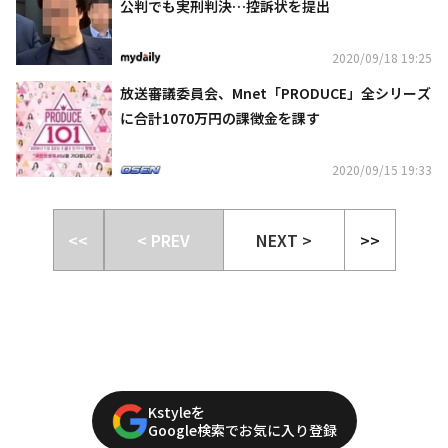
公判でも実刑判決…控訴状を提出
2020/09/18 19:25
放送審議委員会、Mnet「PRODUCE」全シリーズ
に合計1070万円の課徴金を課す
2020/09/15 19:33
<<
< PREV
NEXT >
>>
Kstyleを
Google検索でお気に入り登録