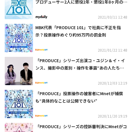
プロデューサー2人に懲役2年・懲役1年8ヶ月の実
刑確定
2021/03/11 12:48
MBK代表「PRODUCE 101」で社員に不正を指
示？投票操作めぐり約95万円の罰金刑
2021/01/22 11:48
「PRODUCE」シリーズ出演コ・ユジン＆イ・イ
ンス、撮影中の差別・操作を暴露“あの人たちは
私に関心がない”（動画あり）
2020/12/03 12:19
「PRODUCE」投票操作の被害者にMnetが補償
も“具体的なことは公開できない”
2020/11/20 19:19
「PRODUCE」シリーズの控訴審判決にMnetがコ