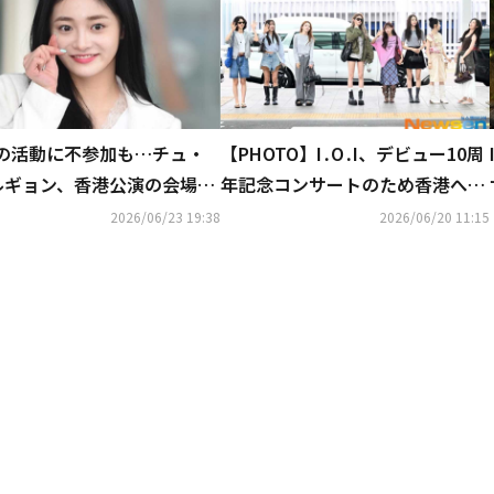
․Iの活動に不参加も…チュ・
【PHOTO】I․O․I、デビュー10周
ルギョン、香港公演の会場を
年記念コンサートのため香港へ出
メンバーと再会！変わらぬ友
国（動画あり）
2026/06/23 19:38
2026/06/20 11:15
話題