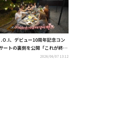
I․O․I、デビュー10周年記念コン
サートの裏側を公開「これが終わ
りだとは思ってない」
2026/06/07 13:12