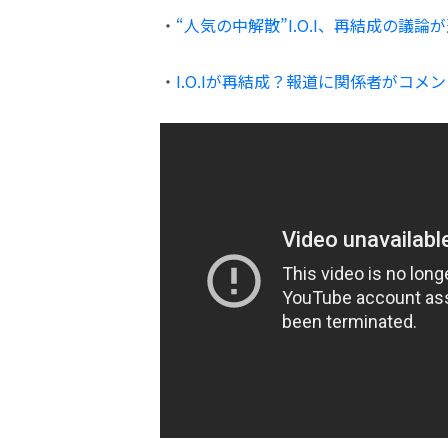
・
“人気の中解散”I.O.I、再結成の議
・
I.O.Iが再結成？報道に関係者がコ