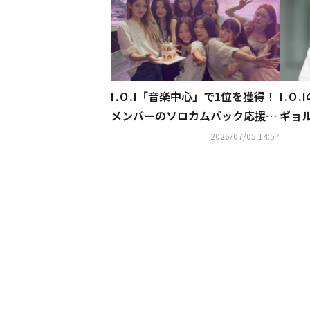
I․O․I「音楽中心」で1位を獲得！
I․O
メンバーのソロカムバック応援…
ギョ
記念ショットを公開
訪れ
2026/07/05 14:57
情が