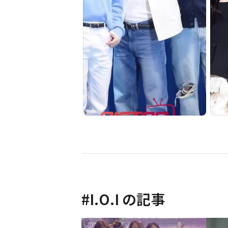
#
I.O.I
の記事