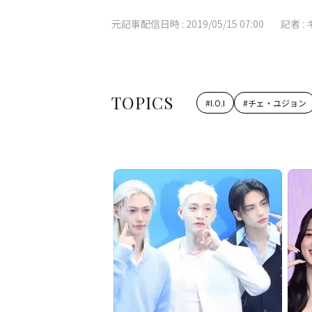
元記事配信日時 :
2019/05/15 07:00
記者 :
TOPICS
#
I.O.I
#
チェ・ユジョン