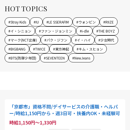
HOT TOPICS
#
Stray Kids
#
IU
#
LE SSERAFIM
#
ウォンビン
#
RIIZE
#
イ・シニョン
#
ファン・ジョンミン
#
i-dle
#
THE BOYZ
#
マーク(NCT出身)
#
パク・ジフン
#
イ・ハイ
#
少女時代
#
BIGBANG
#
TWICE
#
東方神起
#
キム・スヒョン
#
BTS(防弾少年団)
#
SEVENTEEN
#
NewJeans
「京都市」資格不問/デイサービスの介護職・ヘルパ
ー/時給1,150円から・週3日可・扶養内OK・未経験可
時給1,150円～1,330円