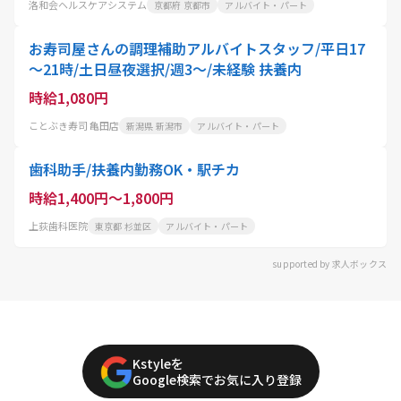
洛和会ヘルスケアシステム
京都府 京都市
アルバイト・パート
お寿司屋さんの調理補助アルバイトスタッフ/平日17
～21時/土日昼夜選択/週3～/未経験 扶養内
時給1,080円
ことぶき寿司 亀田店
新潟県 新潟市
アルバイト・パート
歯科助手/扶養内勤務OK・駅チカ
時給1,400円～1,800円
上荻歯科医院
東京都 杉並区
アルバイト・パート
supported by 求人ボックス
Kstyleを
Google検索でお気に入り登録