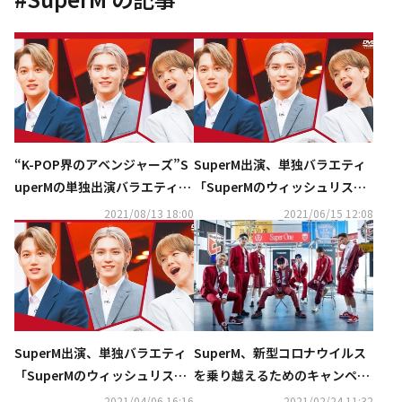
“K-POP界のアベンジャーズ”S
SuperM出演、単独バラエティ
uperMの単独出演バラエティを
「SuperMのウィッシュリス
放送！オリジナルグッズが当た
ト」DVD発売控え予告映像を公
2021/08/13 18:00
2021/06/15 12:08
るプレゼントキャンペーンも
開
SuperM出演、単独バラエティ
SuperM、新型コロナウイルス
「SuperMのウィッシュリス
を乗り越えるためのキャンペー
ト」DVDが6月16日（水）にリ
ンに参加！ K-POPアーティスト
2021/04/06 16:16
2021/02/24 11:32