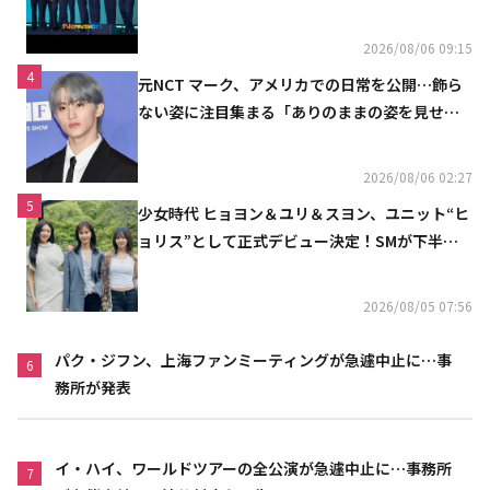
2026/08/06 09:15
4
元NCT マーク、アメリカでの日常を公開…飾ら
ない姿に注目集まる「ありのままの姿を見せた
い」（動画あり）
2026/08/06 02:27
5
少女時代 ヒョヨン＆ユリ＆スヨン、ユニット“ヒ
ョリス”として正式デビュー決定！SMが下半期
の計画を公開
2026/08/05 07:56
パク・ジフン、上海ファンミーティングが急遽中止に…事
6
務所が発表
イ・ハイ、ワールドツアーの全公演が急遽中止に…事務所
7