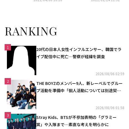
リース決定！
として唯一
RANKING
1
20代の日本人女性インフルエンサー、韓国でラ
イブ配信中に死亡…警察が経緯を調査
2026/08/06 02:59
2
THE BOYZのメンバー9人、新レーベルでグルー
プ活動を準備中「個人活動については別途契約
へ」
2026/08/06 01:58
3
Stray Kids、BTSが不参加表明の「グラミー
賞」や入隊まで…素直な考えを明らかに