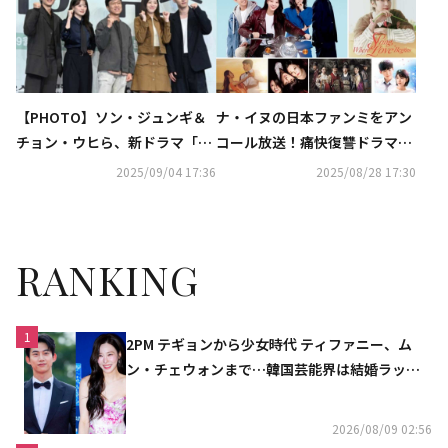
【PHOTO】ソン・ジュンギ＆
ナ・イヌの日本ファンミをアン
チョン・ウヒら、新ドラマ「マ
コール放送！痛快復讐ドラマか
イ・ユース」制作発表会に出席
ら本格時代劇まで…9月のCSホ
2025/09/04 17:36
2025/08/28 17:30
ームドラマチャンネルも豊富
RANKING
1
2PM テギョンから少女時代 ティファニー、ム
ン・チェウォンまで…韓国芸能界は結婚ラッシ
ュ
2026/08/09 02:56