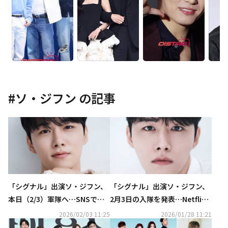
#
ソ・ジフン
の記事
「シグナル」出演ソ・ジフン、
「シグナル」出演ソ・ジフン、
本日（2/3）軍隊へ…SNSでフ
2月3日の入隊を発表…Netflix
ァンに挨拶“体に気をつけて行
「今、私たちの学校は…」シー
2026/02/03 11:25
2026/01/28 11:21
ってきます”
ズン2の撮影完了