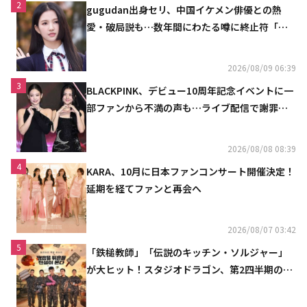
2
gugudan出身セリ、中国イケメン俳優との熱
愛・破局説も…数年間にわたる噂に終止符「邪
魔しないで」
2026/08/09 06:39
3
BLACKPINK、デビュー10周年記念イベントに一
部ファンから不満の声も…ライブ配信で謝罪
「コミュニケーション不足だった」
2026/08/08 08:39
4
KARA、10月に日本ファンコンサート開催決定！
延期を経てファンと再会へ
2026/08/07 03:42
5
「鉄槌教師」「伝説のキッチン・ソルジャー」
が大ヒット！スタジオドラゴン、第2四半期の売
上高が黒字に