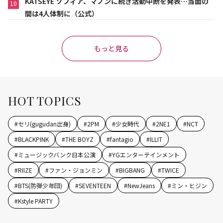
KATSEYE ソフィア、マノンに続き活動中断を発表…当面の
10
間は4人体制に（公式）
もっと見る
HOT TOPICS
#
セリ(gugudan出身)
#
2PM
#
少女時代
#
2NE1
#
NCT
#
BLACKPINK
#
THE BOYZ
#
fantagio
#
ILLIT
#
ミュージックバンク日本公演
#
YGエンターテインメント
#
RIIZE
#
ファン・ジョンミン
#
BIGBANG
#
TWICE
#
BTS(防弾少年団)
#
SEVENTEEN
#
NewJeans
#
ミン・ヒジン
#
Kstyle PARTY