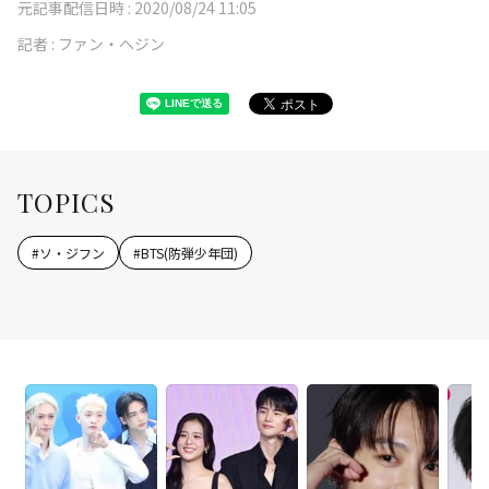
元記事配信日時 :
2020/08/24 11:05
記者 :
ファン・ヘジン
TOPICS
#
ソ・ジフン
#
BTS(防弾少年団)