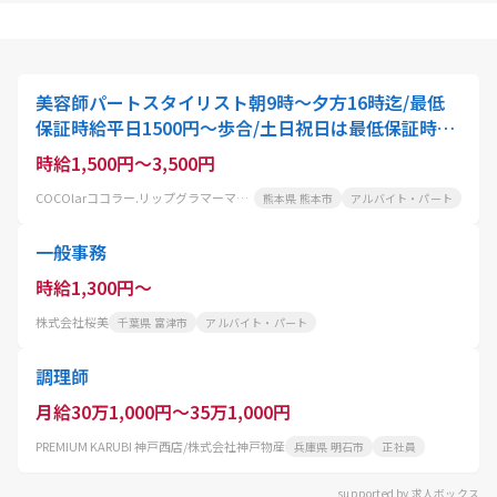
美容師パートスタイリスト朝9時～夕方16時迄/最低
保証時給平日1500円～歩合/土日祝日は最低保証時給
2000円～歩合/別途交通費支給¥5000～
時給1,500円～3,500円
COCOlarココラー.リップグラマーマニアティスパリ
熊本県 熊本市
アルバイト・パート
一般事務
時給1,300円～
株式会社桜美
千葉県 富津市
アルバイト・パート
調理師
月給30万1,000円～35万1,000円
PREMIUM KARUBI 神戸西店/株式会社神戸物産
兵庫県 明石市
正社員
supported by 求人ボックス