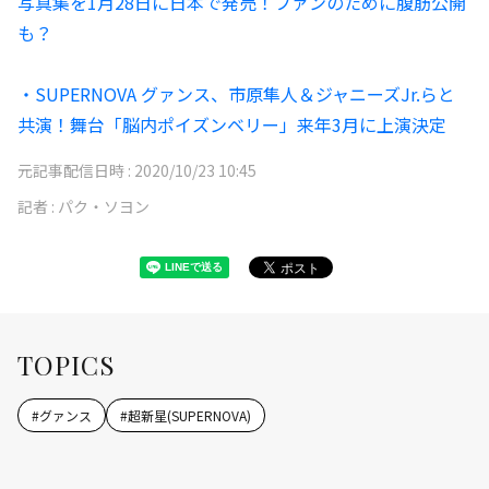
写真集を1月28日に日本で発売！ファンのために腹筋公開
も？
・SUPERNOVA グァンス、市原隼人＆ジャニーズJr.らと
共演！舞台「脳内ポイズンベリー」来年3月に上演決定
元記事配信日時 :
2020/10/23 10:45
記者 :
パク・ソヨン
TOPICS
#
グァンス
#
超新星(SUPERNOVA)