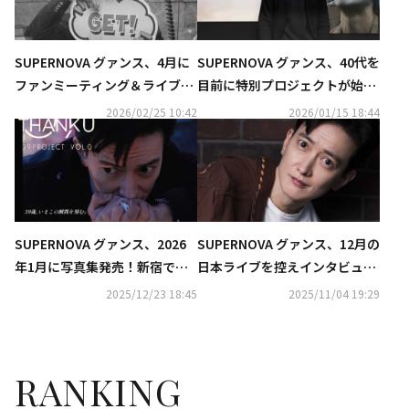
SUPERNOVA グァンス、4月に
SUPERNOVA グァンス、40代を
ファンミーティング＆ライブ開
目前に特別プロジェクトが始
催決定！誕生日をファンと共に
動…感謝を伝えたい相手とは？
2026/02/25 10:42
2026/01/15 18:44
SUPERNOVA グァンス、2026
SUPERNOVA グァンス、12月の
年1月に写真集発売！新宿でポ
日本ライブを控えインタビュー
ップアップも
が到着「どうなるのか自分も楽
2025/12/23 18:45
2025/11/04 19:29
しみ」
RANKING