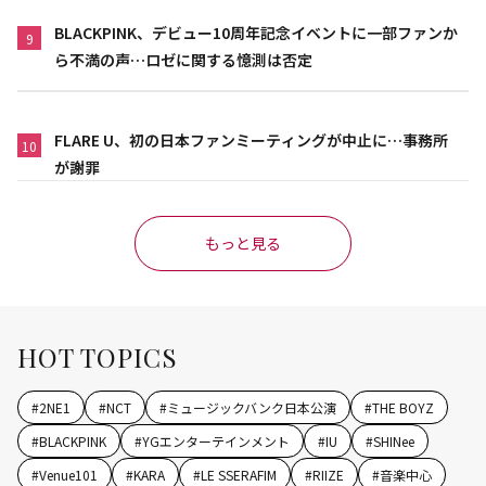
BLACKPINK、デビュー10周年記念イベントに一部ファンか
9
ら不満の声…ロゼに関する憶測は否定
FLARE U、初の日本ファンミーティングが中止に…事務所
10
が謝罪
もっと見る
HOT TOPICS
#
2NE1
#
NCT
#
ミュージックバンク日本公演
#
THE BOYZ
#
BLACKPINK
#
YGエンターテインメント
#
IU
#
SHINee
#
Venue101
#
KARA
#
LE SSERAFIM
#
RIIZE
#
音楽中心