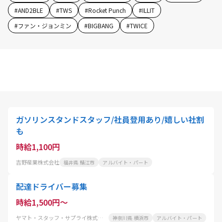
#
AND2BLE
#
TWS
#
Rocket Punch
#
ILLIT
#
ファン・ジョンミン
#
BIGBANG
#
TWICE
ガソリンスタンドスタッフ/社員登用あり/嬉しい社割
も
時給1,100円
吉野産業株式会社
福井県 鯖江市
アルバイト・パート
配達ドライバー募集
時給1,500円～
ヤマト・スタッフ・サプライ株式会社
神奈川県 横浜市
アルバイト・パート