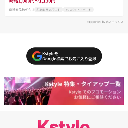
時給1,080円～1,130円
南陽食品株式会社
和歌山県 九度山町
アルバイト・パート
supported by 求人ボックス
Kstyleを
Google検索でお気に入り登録