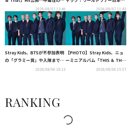
いメロディとパフォーマンスに
演を記念して特別コラボ第4弾
2026/08/07 13:46
2026/08/07 11:43
注目
がスタート
Stray Kids、BTSが不参加表明
【PHOTO】Stray Kids、ニュ
の「グラミー賞」や入隊まで…
ーミニアルバム「THIS ＆ THA
素直な考えを明らかに
T」発売記念の記者懇談会を開
2026/08/06 18:15
2026/08/06 15:57
催
RANKING