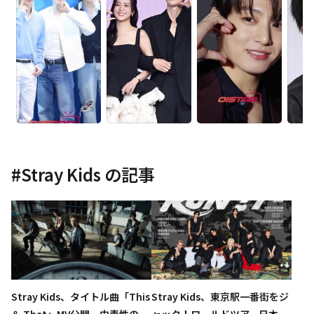
#
Stray Kids
の記事
Stray Kids、タイトル曲「This
Stray Kids、東京駅一番街をジ
＆ That」MV公開…中毒性の高
ャック！ワールドツアー日本公