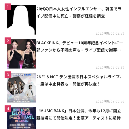
1
20代の日本人女性インフルエンサー、韓国でラ
イブ配信中に死亡…警察が経緯を調査
2026/08/06 02:59
2
BLACKPINK、デビュー10周年記念イベントに一
部ファンから不満の声も…ライブ配信で謝罪
「コミュニケーション不足だった」
2026/08/08 08:39
3
2NE1＆NCT テン出演の日本スペシャルライブ、
一度は中止発表も…開催が再決定！
2026/08/07 09:56
4
「MUSIC BANK」日本公演、今年も12月に国立
競技場にて開催決定！出演アーティストに期待