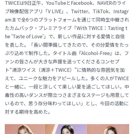
TWICEは9日正午、YouTubeとFacebook、NAVERのライ
ブ映像配信アプリ「V LIVE」、Twitter、TikTok、Instagr
amまで全6つのプラットフォームを通じて同時生中継され
たカムバック・プレミアライブ「With TWICE：Tasting t
he 'Taste of Love'」で、新しい作品に対する愛情と自信
を表した。「長い間準備してきたので、その分愛情をたっ
ぷり込めて制作した。タイトル曲『Alcohol-Free』は、フ
ァンの皆さんが大きな声援を送ってくださるコンセプ
ト“清涼ワイス（清涼＋TWICE）”に情熱的な雰囲気を加
えて、ユニークな魅力をアピールした。多くの人がTWICE
と一緒に、一段と涼しくて楽しい夏を過ごしてほしい。中
毒性の高いダンスが際立つさまざまなステージも用意して
いるので、思う存分味わってほしい」とし、今回の活動に
対する期待を高めた。