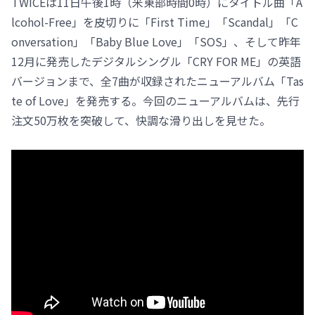
TWICEは11日午後1時（米東部時間0時）にタイトル曲「A
lcohol-Free」を皮切りに「First Time」「Scandal」「C
onversation」「Baby Blue Love」「SOS」、そして昨年
12月に発売したデジタルシングル「CRY FOR ME」の英語
バージョンまで、全7曲が収録されたニューアルバム「Tas
te of Love」を発売する。今回のニューアルバムは、先行
注文50万枚を突破して、快調な滑り出しを見せた。