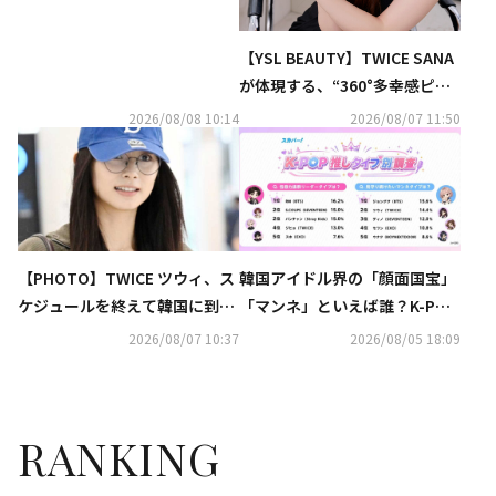
あり）
【YSL BEAUTY】TWICE SANA
が体現する、“360°多幸感ピン
ク”メイクアップ公開
2026/08/08 10:14
2026/08/07 11:50
【PHOTO】TWICE ツウィ、ス
韓国アイドル界の「顔面国宝」
ケジュールを終えて韓国に到着
「マンネ」といえば誰？K-POP
（動画あり）
推しタイプ別調査の結果が明ら
2026/08/07 10:37
2026/08/05 18:09
かに
RANKING