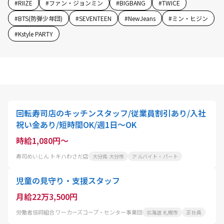
#
RIIZE
#
ファン・ジョンミン
#
BIGBANG
#
TWICE
#
BTS(防弾少年団)
#
SEVENTEEN
#
NewJeans
#
ミン・ヒジン
#
Kstyle PARTY
回転寿司店のキッチンスタッフ/従業員割引あり/入社
祝い金あり/短時間OK/週1日～OK
時給1,080円～
寿司めいじん トキハわさだ店
大分県 大分市
アルバイト・パート
児童の見守り・支援スタッフ
月給22万3,500円
労働者協同組合 ワーカーズコープ・センター事業団
北海道 札幌市
正社員