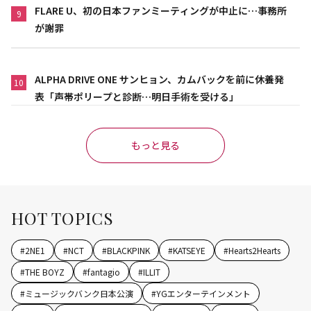
FLARE U、初の日本ファンミーティングが中止に…事務所
9
が謝罪
ALPHA DRIVE ONE サンヒョン、カムバックを前に休養発
10
表「声帯ポリープと診断…明日手術を受ける」
もっと見る
HOT TOPICS
#
2NE1
#
NCT
#
BLACKPINK
#
KATSEYE
#
Hearts2Hearts
#
THE BOYZ
#
fantagio
#
ILLIT
#
ミュージックバンク日本公演
#
YGエンターテインメント