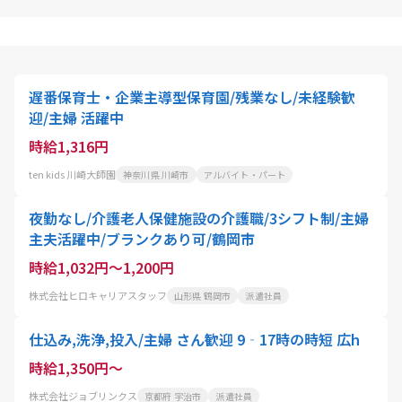
遅番保育士・企業主導型保育園/残業なし/未経験歓
迎/主婦 活躍中
時給1,316円
ten kids 川崎大師園
神奈川県 川崎市
アルバイト・パート
夜勤なし/介護老人保健施設の介護職/3シフト制/主婦
主夫活躍中/ブランクあり可/鶴岡市
時給1,032円～1,200円
株式会社ヒロキャリアスタッフ
山形県 鶴岡市
派遣社員
仕込み,洗浄,投入/主婦 さん歓迎 9‐17時の時短 広h
時給1,350円～
株式会社ジョブリンクス
京都府 宇治市
派遣社員