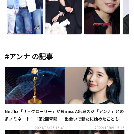
#
アンナ
の記事
Netflix「ザ・グローリー」が最
miss A出身スジ「アンナ」との
多ノミネート！「第2回青龍シ
出会いで新たに始めたことも？
リーズアワード」最終候補を発
役作りについて語る“日記で感
2023/06/26 16:40
2022/10/09 15:15
表
情を記録した”