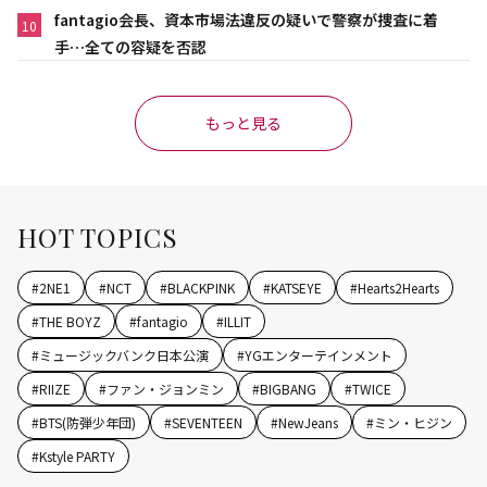
fantagio会長、資本市場法違反の疑いで警察が捜査に着
10
手…全ての容疑を否認
もっと見る
HOT TOPICS
#
2NE1
#
NCT
#
BLACKPINK
#
KATSEYE
#
Hearts2Hearts
#
THE BOYZ
#
fantagio
#
ILLIT
#
ミュージックバンク日本公演
#
YGエンターテインメント
#
RIIZE
#
ファン・ジョンミン
#
BIGBANG
#
TWICE
#
BTS(防弾少年団)
#
SEVENTEEN
#
NewJeans
#
ミン・ヒジン
#
Kstyle PARTY