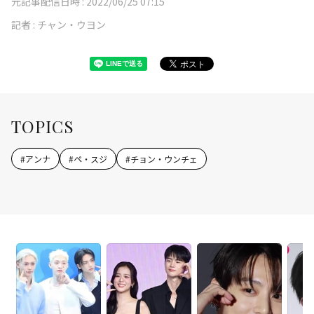
元記事配信日時 :
2022/06/25 07:15
記者 :
チャン・ウヨン
TOPICS
#
アンナ
#
ペ・スジ
#
チョン・ウンチェ