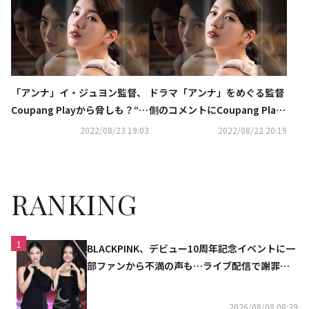
「アンナ」イ・ジュヨン監督、
ドラマ「アンナ」をめぐる監督
Coupang Playから脅しも？“同
側のコメントにCoupang Play
意しなければ虚偽の公式コメン
が再び反論“一括謝罪は事実と
2022/08/23 19:03
2022/08/22 20:19
トを配布すると言われた”
異なる”
RANKING
1
BLACKPINK、デビュー10周年記念イベントに一
部ファンから不満の声も…ライブ配信で謝罪
「コミュニケーション不足だった」
2026/08/08 08:39