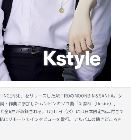
CENSE」をリリースしたASTROのMOONBIN＆SANHA。タ
作詞・作曲に参加したムンビンのソロ曲「이끌려（Desire）」
など全6曲が収録される。1月11日（水）には日本限定特典付きで
＆SANHAにリモートでインタビューを敢行。アルバムの聴きどころを