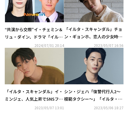
「イルタ・スキャンダル」チョ
“共演から交際”イ・チェミン＆
ン・ギョンホ、恋人の少女時代
リュ・ダイン、ドラマ「イル
スヨンに言及“体重維持の秘訣
タ・スキャンダル」のメンバー
2024/07/01 20:14
2023/05/07 16:56
を聞かれたことがある”
とカフェデート
「イルタ・スキャンダル」イ・
シン・ジェハ「復讐代行人2～
ミンジェ、人気上昇でSNSフォ
模範タクシー～」「イルタ・ス
ロワー数が10倍に“ジムで声を
キャンダル」で大活躍“10年後
2023/05/07 13:01
2023/05/06 18:27
かけられることも”【ネタバレ
には共演した先輩たちのように
あり】
なりたい”【ネタバレあり】