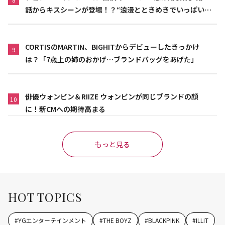
話からキスシーンが登場！？“浪漫とときめきでいっぱいの
作品”
CORTISのMARTIN、BIGHITからデビューしたきっかけ
9
は？「7歳上の姉のおかげ…ブランドバッグをあげた」
俳優ウォンビン＆RIIZE ウォンビンが同じブランドの顔
10
に！新CMへの期待高まる
もっと見る
HOT TOPICS
#
YGエンターテインメント
#
THE BOYZ
#
BLACKPINK
#
ILLIT