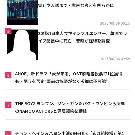
賞」や入隊まで…素直な考えを明らかに
2026/08/06 09:15
5
20代の日本人女性インフルエンサー、韓国でラ
イブ配信中に死亡…警察が経緯を調査
2026/08/06 02:59
AHOF、新ドラマ「愛が来る」OST歌唱者投票で1位獲得
6
も…関与を否定“事前の協議がなく参加は不可能”
THE BOYZ ヨンフン、ソン・ガン＆パク・ウンビンら所属
7
のNAMOO ACTORSと専属契約を締結
チョン・ヘイン＆ハヨン出演のNetflix「恋は飴模様」第1
8