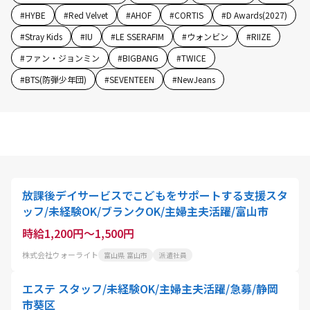
#
HYBE
#
Red Velvet
#
AHOF
#
CORTIS
#
D Awards(2027)
#
Stray Kids
#
IU
#
LE SSERAFIM
#
ウォンビン
#
RIIZE
#
ファン・ジョンミン
#
BIGBANG
#
TWICE
#
BTS(防弾少年団)
#
SEVENTEEN
#
NewJeans
放課後デイサービスでこどもをサポートする支援スタ
ッフ/未経験OK/ブランクOK/主婦主夫活躍/富山市
時給1,200円～1,500円
株式会社ウォーライト
富山県 富山市
派遣社員
エステ スタッフ/未経験OK/主婦主夫活躍/急募/静岡
市葵区