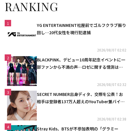
RANKING
1
YG ENTERTAINMENT社屋前でゴルフクラブ振り
回し…20代女性を現行犯逮捕
2026/08/07 02:02
2
BLACKPINK、デビュー10周年記念イベントに一
部ファンから不満の声…ロゼに関する憶測は否
定
2026/08/07 02:32
3
SECRET NUMBER出身ディタ、交際を公表！お
相手は登録者137万人超えのYouTuber兼バイオ
リニスト
2026/08/07 02:38
4
Stray Kids、BTSが不参加表明の「グラミー