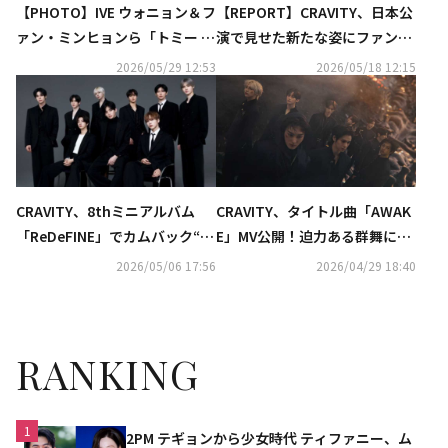
【PHOTO】IVE ウォニョン＆フ
【REPORT】CRAVITY、日本公
ァン・ミンヒョンら「トミー ヒ
演で見せた新たな姿にファン熱
ルフィガー」のイベントに出席
狂！「僕たちの時間を覚えてい
2026/05/29 12:53
2026/05/18 12:15
て」
CRAVITY、8thミニアルバム
CRAVITY、タイトル曲「AWAK
「ReDeFINE」でカムバック“リ
E」MV公開！迫力ある群舞に注
ブランディング後に確かな違い
目
2026/05/06 17:56
2026/04/29 18:40
を感じている”
RANKING
1
2PM テギョンから少女時代 ティファニー、ム