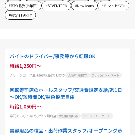
#
BTS(防弾少年団)
#
SEVENTEEN
#
NewJeans
#
ミン・ヒジン
#
Kstyle PARTY
バイトのドライバー/事務等から転職OK
時給1,250円～
グリーンコープ生活協同組合おおさか
大阪府 高槻市
アルバイト・パート
回転寿司店のホールスタッフ/交通費規定支給/週1日
～OK/短時間OK/髪色髪型自由
時給1,050円～
寿司めいじん ゆめタウン別府店
大分県 別府市
アルバイト・パート
美容用品の検品・出荷作業スタッフ/オープニング募