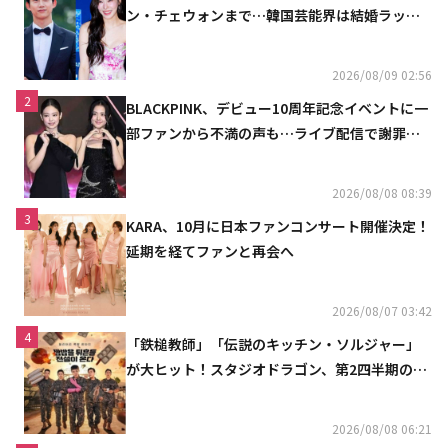
ン・チェウォンまで…韓国芸能界は結婚ラッシ
ュ
2026/08/09 02:56
2
BLACKPINK、デビュー10周年記念イベントに一
部ファンから不満の声も…ライブ配信で謝罪
「コミュニケーション不足だった」
2026/08/08 08:39
3
KARA、10月に日本ファンコンサート開催決定！
延期を経てファンと再会へ
2026/08/07 03:42
4
「鉄槌教師」「伝説のキッチン・ソルジャー」
が大ヒット！スタジオドラゴン、第2四半期の売
上高が黒字に
2026/08/08 06:21