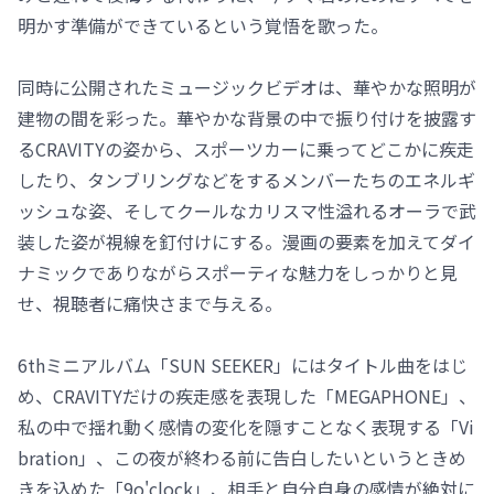
明かす準備ができているという覚悟を歌った。
同時に公開されたミュージックビデオは、華やかな照明が
建物の間を彩った。華やかな背景の中で振り付けを披露す
るCRAVITYの姿から、スポーツカーに乗ってどこかに疾走
したり、タンブリングなどをするメンバーたちのエネルギ
ッシュな姿、そしてクールなカリスマ性溢れるオーラで武
装した姿が視線を釘付けにする。漫画の要素を加えてダイ
ナミックでありながらスポーティな魅力をしっかりと見
せ、視聴者に痛快さまで与える。
6thミニアルバム「SUN SEEKER」にはタイトル曲をはじ
め、CRAVITYだけの疾走感を表現した「MEGAPHONE」、
私の中で揺れ動く感情の変化を隠すことなく表現する「Vi
bration」、この夜が終わる前に告白したいというときめ
きを込めた「9o'clock」、相手と自分自身の感情が絶対に