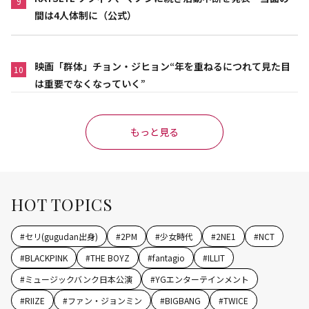
9
間は4人体制に（公式）
映画「群体」チョン・ジヒョン“年を重ねるにつれて見た目
10
は重要でなくなっていく”
もっと見る
HOT TOPICS
#
セリ(gugudan出身)
#
2PM
#
少女時代
#
2NE1
#
NCT
#
BLACKPINK
#
THE BOYZ
#
fantagio
#
ILLIT
#
ミュージックバンク日本公演
#
YGエンターテインメント
#
RIIZE
#
ファン・ジョンミン
#
BIGBANG
#
TWICE