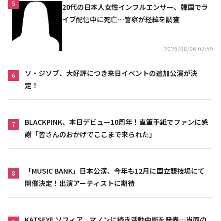
5
20代の日本人女性インフルエンサー、韓国でラ
イブ配信中に死亡…警察が経緯を調査
2026/08/06 02:59
ソ・ジソブ、大好評につき来日イベントの追加公演が決
6
定！
BLACKPINK、本日デビュー10周年！直筆手紙でファンに感
7
謝「皆さんのおかげでここまで来られた」
「MUSIC BANK」日本公演、今年も12月に国立競技場にて
8
開催決定！出演アーティストに期待
KATSEYE ソフィア、マノンに続き活動中断を発表…当面の