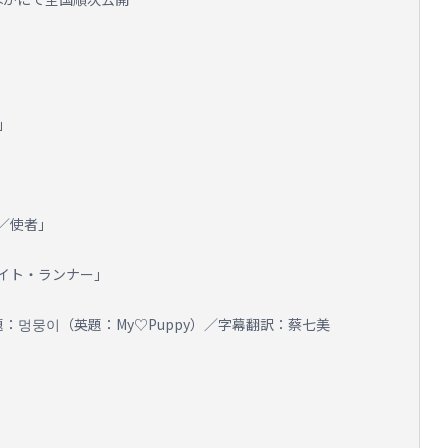
」
／使者」
イト・ランナー」
／原題：멍뭉이（英題：My♡Puppy）／字幕翻訳：蔡七美