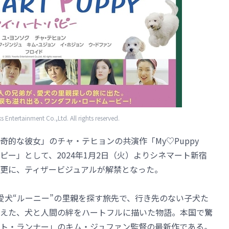
ntertainment Co.,Ltd. All rights reserved.
的な彼女」のチャ・テヒョンの共演作「My♡Puppy
ー」として、2024年1月2日（火）よりシネマート新宿
更に、ティザービジュアルが解禁となった。
愛犬“ルーニー”の里親を探す旅先で、行き先のない子犬た
えた、犬と人間の絆をハートフルに描いた物語。本国で驚
ト・ランナー」のキム・ジュファン監督の最新作である。