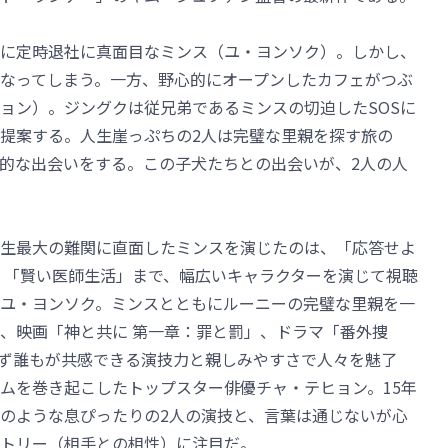
に定時退社に真面目なミンス（ユ・ヨンソク）。しかし、
なってしまう。一方、野心的にオープンしたカフェがつぶ
ョン）。ジングクは従兄弟であるミンスの切迫したSOSに
提案する。人生崖っぷちの2人は完璧な里親を探す旅の
的な出会いをする。この子犬たちとの出会いが、2人の人
生最大の難関に直面したミンスを演じたのは、「応答せよ
件」「賢い医師生活」まで、幅広いキャラクターを演じて視聴
ユ・ヨンソク。ミンスとともにルーニーの完璧な里親を一
、映画「神と共に 第一章：罪と罰」、ドラマ「番外捜
ず誰もが共感できる演技力と親しみやすさで人々を魅了
ムを巻き起こしたトップスター俳優チャ・テヒョン。15年
のような息ぴったりの2人の演技と、言葉は通じないが心
トリー（相手との相性）に注目だ。