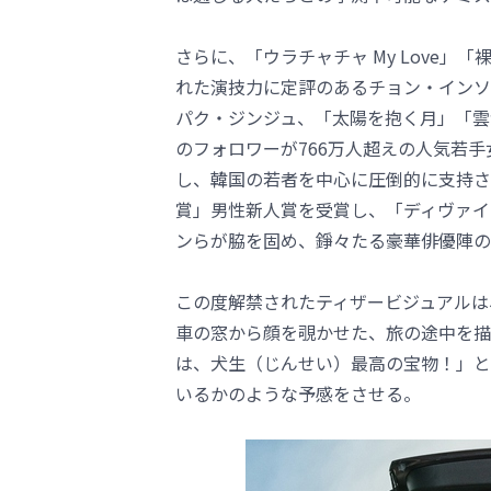
さらに、「ウラチャチャ My Love
れた演技力に定評のあるチョン・インソ
パク・ジンジュ、「太陽を抱く月」「雲が
のフォロワーが766万人超えの人気若
し、韓国の若者を中心に圧倒的に支持され
賞」男性新人賞を受賞し、「ディヴァイ
ンらが脇を固め、錚々たる豪華俳優陣の
この度解禁されたティザービジュアルは
車の窓から顔を覗かせた、旅の途中を描
は、犬生（じんせい）最高の宝物！」と
いるかのような予感をさせる。