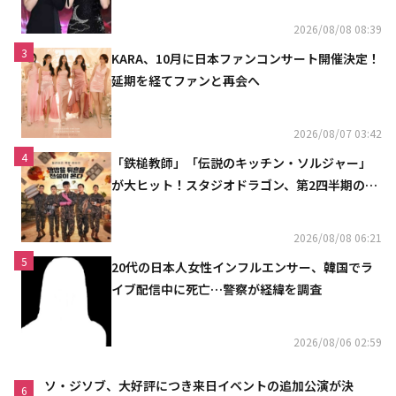
2026/08/08 08:39
3
KARA、10月に日本ファンコンサート開催決定！
延期を経てファンと再会へ
2026/08/07 03:42
4
「鉄槌教師」「伝説のキッチン・ソルジャー」
が大ヒット！スタジオドラゴン、第2四半期の売
上高が黒字に
2026/08/08 06:21
5
20代の日本人女性インフルエンサー、韓国でラ
イブ配信中に死亡…警察が経緯を調査
2026/08/06 02:59
ソ・ジソブ、大好評につき来日イベントの追加公演が決
6