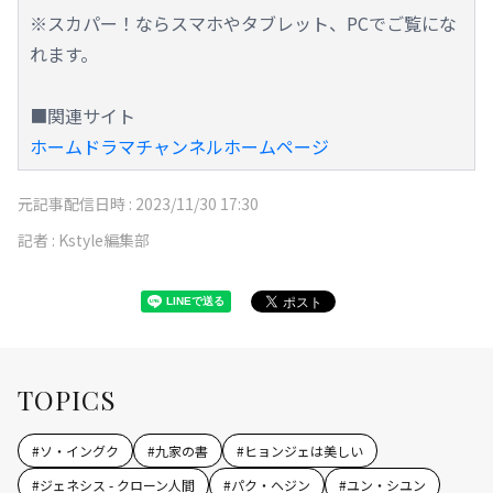
※スカパー！ならスマホやタブレット、PCでご覧にな
れます。
■関連サイト
ホームドラマチャンネルホームページ
元記事配信日時 :
2023/11/30 17:30
記者 :
Kstyle編集部
TOPICS
#
ソ・イングク
#
九家の書
#
ヒョンジェは美しい
#
ジェネシス - クローン人間
#
パク・ヘジン
#
ユン・シユン