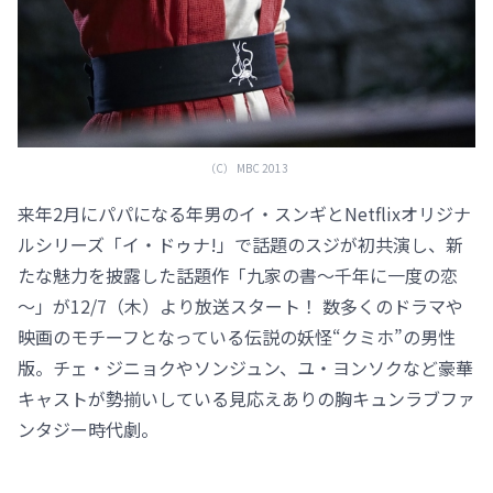
（C） MBC 2013
来年2月にパパになる年男のイ・スンギとNetflixオリジナ
ルシリーズ「イ・ドゥナ!」で話題のスジが初共演し、新
たな魅力を披露した話題作「九家の書～千年に一度の恋
～」が12/7（木）より放送スタート！ 数多くのドラマや
映画のモチーフとなっている伝説の妖怪“クミホ”の男性
版。チェ・ジニョクやソンジュン、ユ・ヨンソクなど豪華
キャストが勢揃いしている見応えありの胸キュンラブファ
ンタジー時代劇。