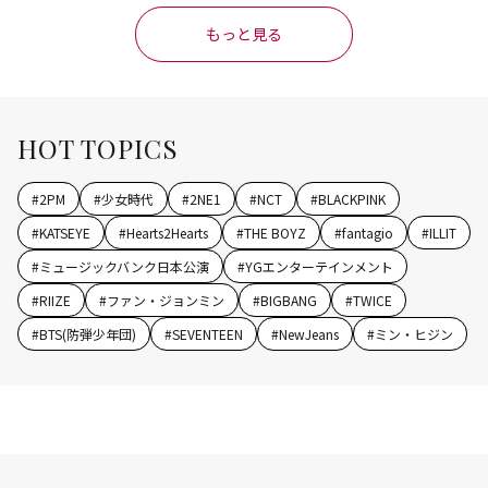
もっと見る
HOT TOPICS
#
2PM
#
少女時代
#
2NE1
#
NCT
#
BLACKPINK
#
KATSEYE
#
Hearts2Hearts
#
THE BOYZ
#
fantagio
#
ILLIT
#
ミュージックバンク日本公演
#
YGエンターテインメント
#
RIIZE
#
ファン・ジョンミン
#
BIGBANG
#
TWICE
#
BTS(防弾少年団)
#
SEVENTEEN
#
NewJeans
#
ミン・ヒジン