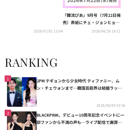
出席
『韓流ぴあ』9月号（7月22日発
売）表紙にチェ・ジョンヒョプ
が初登場！
2026/07/01 13:04
2026/06/26 16:11
RANKING
1
2PM テギョンから少女時代 ティファニー、ム
ン・チェウォンまで…韓国芸能界は結婚ラッシ
ュ
2026/08/09 02:56
2
BLACKPINK、デビュー10周年記念イベントに一
部ファンから不満の声も…ライブ配信で謝罪
「コミュニケーション不足だった」