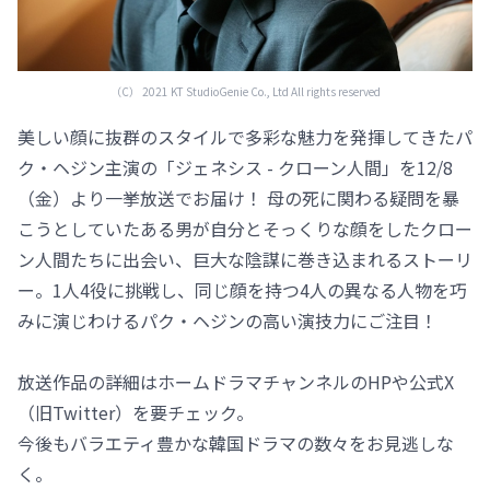
（C） 2021 KT StudioGenie Co., Ltd All rights reserved
美しい顔に抜群のスタイルで多彩な魅力を発揮してきたパ
ク・ヘジン主演の「ジェネシス - クローン人間」を12/8
（金）より一挙放送でお届け！ 母の死に関わる疑問を暴
こうとしていたある男が自分とそっくりな顔をしたクロー
ン人間たちに出会い、巨大な陰謀に巻き込まれるストーリ
ー。1人4役に挑戦し、同じ顔を持つ4人の異なる人物を巧
みに演じわけるパク・ヘジンの高い演技力にご注目！
放送作品の詳細はホームドラマチャンネルのHPや公式X
（旧Twitter）を要チェック。
今後もバラエティ豊かな韓国ドラマの数々をお見逃しな
く。