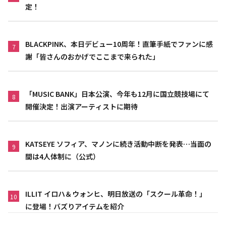
定！
BLACKPINK、本日デビュー10周年！直筆手紙でファンに感
7
謝「皆さんのおかげでここまで来られた」
「MUSIC BANK」日本公演、今年も12月に国立競技場にて
8
開催決定！出演アーティストに期待
KATSEYE ソフィア、マノンに続き活動中断を発表…当面の
9
間は4人体制に（公式）
ILLIT イロハ＆ウォンヒ、明日放送の「スクール革命！」
10
に登場！バズりアイテムを紹介