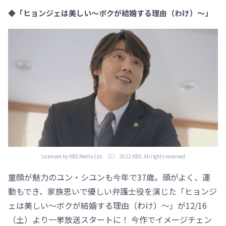
◆「ヒョンジェは美しい～ボクが結婚する理由（わけ）～」
Licensed by KBS Media Ltd. （C） 2022 KBS. All rights reserved
童顔が魅力のユン・シユンも今年で37歳。頭がよく、運
動もでき、家族思いで優しい弁護士役を演じた「ヒョンジ
ェは美しい～ボクが結婚する理由（わけ）～」が12/16
（土）より一挙放送スタートに！ 今作でイメージチェン