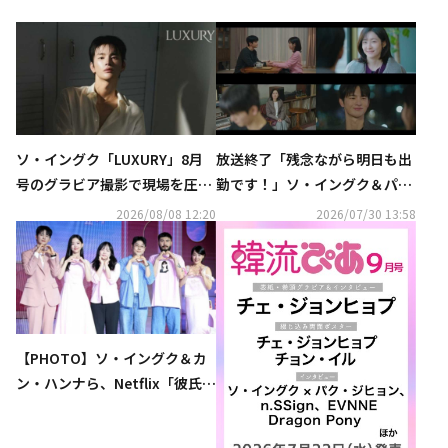
ソ・イングク「LUXURY」8月
放送終了「残念ながら明日も出
号のグラビア撮影で現場を圧
勤です！」ソ・イングク＆パ
倒…大人の男性の魅力を見せつ
ク・ジヒョン、愛と仕事の行方
2026/08/08 12:20
2026/07/30 13:58
ける
は？【ネタバレあり】
【PHOTO】ソ・イングク＆カ
ン・ハンナら、Netflix「彼氏彼
女いない歴＝年齢、卒業しま
す」シーズン2の制作発表会に