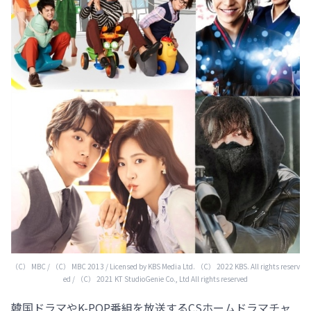
（C） MBC / （C） MBC 2013 / Licensed by KBS Media Ltd. （C） 2022 KBS. All rights reserv
ed / （C） 2021 KT StudioGenie Co., Ltd All rights reserved
韓国ドラマやK-POP番組を放送するCSホームドラマチャ