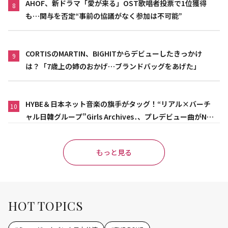
AHOF、新ドラマ「愛が来る」OST歌唱者投票で1位獲得
8
も…関与を否定“事前の協議がなく参加は不可能”
CORTISのMARTIN、BIGHITからデビューしたきっかけ
9
は？「7歳上の姉のおかげ…ブランドバッグをあげた」
HYBE＆日本ネット音楽の旗手がタッグ！“リアル×バーチ
10
ャル日韓グループ”Girls Archives․、プレデビュー曲がNet
flix映画主題歌に異例の大抜擢
もっと見る
HOT TOPICS