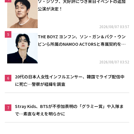
ソ・ジソブ、大好評につき来日イベントの追加
公演が決定！
2026/08/07 03:57
5
THE BOYZ ヨンフン、ソン・ガン＆パク・ウン
ビンら所属のNAMOO ACTORSと専属契約を締
結
2026/08/07 03:52
20代の日本人女性インフルエンサー、韓国でライブ配信中
6
に死亡…警察が経緯を調査
Stray Kids、BTSが不参加表明の「グラミー賞」や入隊ま
7
で…素直な考えを明らかに