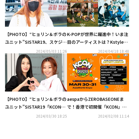
【PHOTO】“ヒョリン＆ボラの
K-POPが世界に躍進中！いま注
ユニット”SISTAR19、スケジュ
目のアーティストは？Kstyle編
ールのためタイへ出国
集部が語るK-POPの魅力
2024/05/03 11:26
2024/04/18 18:48
【PHOTO】“ヒョリン＆ボラの
aespaからZEROBASEONEま
ユニット”SISTAR19「KCON」
で！香港で初開催「KCON」豪
のため香港へ出国（動画あり）
華14組のラインナップを発表
2024/03/30 18:25
2024/02/08 11:14