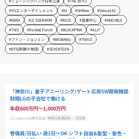
#
ミュージックバンク日本公演
#
THE BOYZ
#
YGエンターテインメント
#
IU
#
SHINee
#
Venue101
#
KARA
#
LE SSERAFIM
#
RIIZE
#
音楽中心
#
AND2BLE
#
TWS
#
Rocket Punch
#
BLACKPINK
#
ILLIT
#
ファン・ジョンミン
#
BIGBANG
#
TWICE
#
BTS(防弾少年団)
#
SEVENTEEN
「神奈川」量子アニーリング/ゲート応用SW開発韓国
財閥LGの子会社で働ける
年収600万円～1,000万円
LG Japan Lab株式会社
神奈川県 横浜市
正社員
警備員/日払い 週1日～OK シフト自由&髪型・髪色・