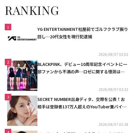
RANKING
1
YG ENTERTAINMENT社屋前でゴルフクラブ振り
回し…20代女性を現行犯逮捕
2026/08/07 02:02
2
BLACKPINK、デビュー10周年記念イベントに一
部ファンから不満の声…ロゼに関する憶測は否
定
2026/08/07 02:32
3
SECRET NUMBER出身ディタ、交際を公表！お
相手は登録者137万人超えのYouTuber兼バイオ
リニスト
2026/08/07 02:38
4