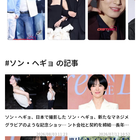
#
ソン・ヘギョ
の記事
ソン・ヘギョ、日本で撮影した
ソン・ヘギョ、新たなマネジメ
グラビアのような記念ショット
ント会社と契約を締結…長年に
公開！ナチュラルな美しさ
わたる担当スタイリストの夫が
2026/08/03 11:23
2026/07/12 10:52