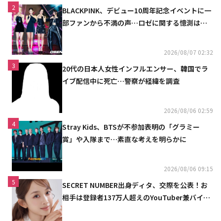
2
BLACKPINK、デビュー10周年記念イベントに一
部ファンから不満の声…ロゼに関する憶測は否
定
2026/08/07 02:32
3
20代の日本人女性インフルエンサー、韓国でラ
イブ配信中に死亡…警察が経緯を調査
2026/08/06 02:59
4
Stray Kids、BTSが不参加表明の「グラミー
賞」や入隊まで…素直な考えを明らかに
2026/08/06 09:15
5
SECRET NUMBER出身ディタ、交際を公表！お
相手は登録者137万人超えのYouTuber兼バイオ
リニスト