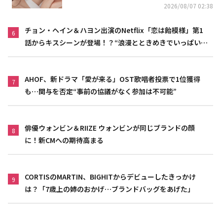
2026/08/07 02:38
チョン・ヘイン＆ハヨン出演のNetflix「恋は飴模様」第1
6
話からキスシーンが登場！？“浪漫とときめきでいっぱいの
作品”
AHOF、新ドラマ「愛が来る」OST歌唱者投票で1位獲得
7
も…関与を否定“事前の協議がなく参加は不可能”
俳優ウォンビン＆RIIZE ウォンビンが同じブランドの顔
8
に！新CMへの期待高まる
CORTISのMARTIN、BIGHITからデビューしたきっかけ
9
は？「7歳上の姉のおかげ…ブランドバッグをあげた」