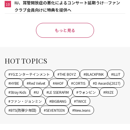
IU、耳管開放症の悪化によるコンサート延期うけ…ファン
10
クラブ会員向けに特典を提供へ
もっと見る
HOT TOPICS
#
YGエンターテインメント
#
THE BOYZ
#
BLACKPINK
#
ILLIT
#
HYBE
#
Red Velvet
#
AHOF
#
CORTIS
#
D Awards(2027)
#
Stray Kids
#
IU
#
LE SSERAFIM
#
ウォンビン
#
RIIZE
#
ファン・ジョンミン
#
BIGBANG
#
TWICE
#
BTS(防弾少年団)
#
SEVENTEEN
#
NewJeans