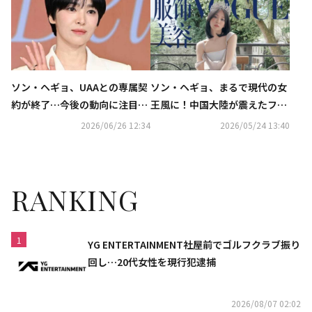
設立
ソン・ヘギョ、UAAとの専属契
ソン・ヘギョ、まるで現代の女
約が終了…今後の動向に注目集
王風に！中国大陸が震えたファ
まる
ッション誌「VOGUE CHINA」
2026/06/26 12:34
2026/05/24 13:40
最新グラビア
RANKING
1
YG ENTERTAINMENT社屋前でゴルフクラブ振り
回し…20代女性を現行犯逮捕
2026/08/07 02:02