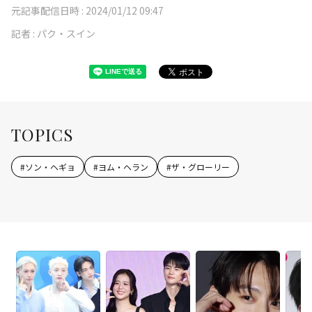
元記事配信日時 :
2024/01/12 09:47
記者 :
パク・スイン
TOPICS
#
ソン・ヘギョ
#
ヨム・ヘラン
#
ザ・グローリー