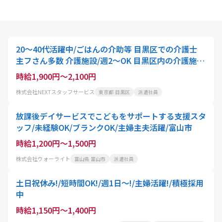
20～40代活躍中/ごはんの介助等 目黒区での介護士
主フさん多数 介護施設/週2～OK 目黒区内の介護施設
で食事のサポート/日勤のみOK×残業なし×資格を活
時給1,900円～2,100円
かせる×主婦 さん多数×車通勤OK/短期OK/車通勤O
株式会社NEXTスタッフサービス
東京都 目黒区
派遣社員
K
放課後デイサービスでこどもをサポートする支援スタ
ッフ/未経験OK/ブランクOK/主婦主夫活躍/富山市
時給1,200円～1,500円
株式会社ウォーライト
富山県 富山市
派遣社員
土日祝休み!/短時間OK!/週1日～!/主婦活躍!/積極採用
中
時給1,150円～1,400円