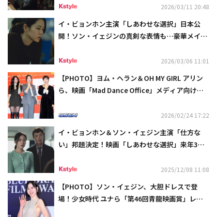
2026/03/11 20:48
イ・ビョンホン主演「しあわせな選択」日本公
開！ソン・イェジンの真剣な表情も…豪華メイキ
ング映像が到着
2026/03/06 11:01
【PHOTO】ヨム・ヘラン＆OH MY GIRL アリン
ら、映画「Mad Dance Office」メディア向け試
写会に出席
2026/02/24 17:22
イ・ビョンホン＆ソン・イェジン主演「仕方な
い」邦題決定！映画「しあわせな選択」来年3月
日本公開＆場面写真が解禁
2025/12/08 11:08
【PHOTO】ソン・イェジン、大胆ドレスで登
場！少女時代 ユナら「第46回青龍映画賞」レッ
ドカーペットに登場（動画あり）