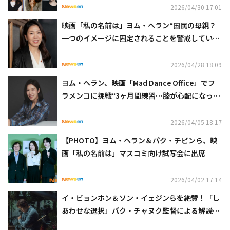
2026/04/30 17:01
映画「私の名前は」ヨム・ヘラン“国民の母親？
一つのイメージに固定されることを警戒してい
る”
2026/04/28 18:09
ヨム・ヘラン、映画「Mad Dance Office」でフ
ラメンコに挑戦“3ヶ月間練習…膝が心配になっ
た”
2026/04/05 18:17
【PHOTO】ヨム・ヘラン＆パク・チビンら、映
画「私の名前は」マスコミ向け試写会に出席
2026/04/02 17:14
イ・ビョンホン＆ソン・イェジンらを絶賛！「し
あわせな選択」パク・チャヌク監督による解説動
画が解禁