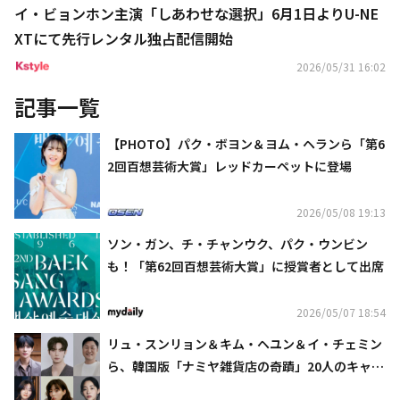
イ・ビョンホン主演「しあわせな選択」6月1日よりU-NE
XTにて先行レンタル独占配信開始
2026/05/31 16:02
記事一覧
【PHOTO】パク・ボヨン＆ヨム・ヘランら「第6
2回百想芸術大賞」レッドカーペットに登場
2026/05/08 19:13
ソン・ガン、チ・チャンウク、パク・ウンビン
も！「第62回百想芸術大賞」に授賞者として出席
2026/05/07 18:54
リュ・スンリョン＆キム・ヘユン＆イ・チェミン
ら、韓国版「ナミヤ雑貨店の奇蹟」20人のキャス
ト発表！Disney+で来年公開