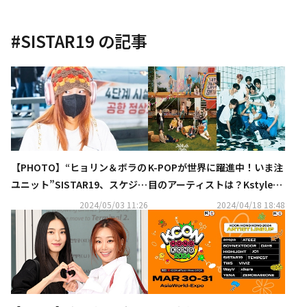
#
SISTAR19
の記事
【PHOTO】“ヒョリン＆ボラの
K-POPが世界に躍進中！いま注
ユニット”SISTAR19、スケジュ
目のアーティストは？Kstyle編
ールのためタイへ出国
集部が語るK-POPの魅力
2024/05/03 11:26
2024/04/18 18:48