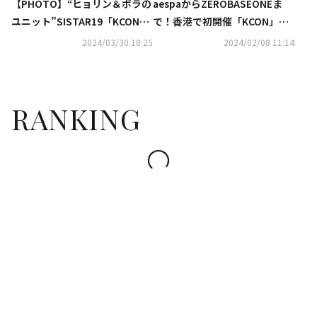
【PHOTO】“ヒョリン＆ボラの
aespaからZEROBASEONEま
ユニット”SISTAR19「KCON」
で！香港で初開催「KCON」豪
のため香港へ出国（動画あり）
華14組のラインナップを発表
2024/03/30 18:25
2024/02/08 11:14
RANKING