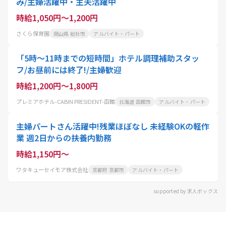
み/主婦活躍中・主夫活躍中
時給1,050円～1,200円
さくら保育園
岡山県 総社市
アルバイト・パート
「5時〜11時までの短時間」ホテル調理補助スタッ
フ/お昼前には終了!/主婦歓迎
時給1,200円～1,800円
プレミアホテル-CABIN PRESIDENT-函館
北海道 函館市
アルバイト・パート
主婦パートさん活躍中!残業ほぼなし 未経験OKの軽作
業 週2日からの扶養内勤務
時給1,150円～
ワタキューセイモア株式会社
京都府 京都市
アルバイト・パート
supported by 求人ボックス