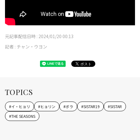
元記事配信日時 :
2024/01/20 00:13
記者 :
チャン・ウヨン
TOPICS
#
イ・ヒョリ
#
ヒョリン
#
ボラ
#
SISTAR19
#
SISTAR
#
THE SEASONS