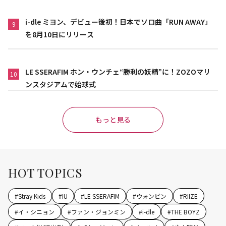
i-dle ミヨン、デビュー後初！日本でソロ曲「RUN AWAY」
9
を8月10日にリリース
LE SSERAFIM ホン・ウンチェ“勝利の妖精”に！ZOZOマリ
10
ンスタジアムで始球式
もっと見る
HOT TOPICS
#
Stray Kids
#
IU
#
LE SSERAFIM
#
ウォンビン
#
RIIZE
#
イ・シニョン
#
ファン・ジョンミン
#
i-dle
#
THE BOYZ