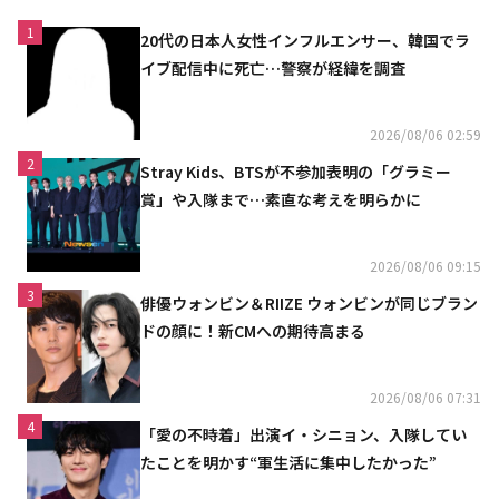
1
20代の日本人女性インフルエンサー、韓国でラ
イブ配信中に死亡…警察が経緯を調査
2026/08/06 02:59
2
Stray Kids、BTSが不参加表明の「グラミー
賞」や入隊まで…素直な考えを明らかに
2026/08/06 09:15
3
俳優ウォンビン＆RIIZE ウォンビンが同じブラン
ドの顔に！新CMへの期待高まる
2026/08/06 07:31
4
「愛の不時着」出演イ・シニョン、入隊してい
たことを明かす“軍生活に集中したかった”