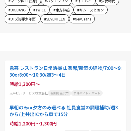
#
マーク(NCT出身)
#
パク・ジフン
#
イ・ハイ
#
少女時代
#
BIGBANG
#
TWICE
#
東方神起
#
キム・スヒョン
#
BTS(防弾少年団)
#
SEVENTEEN
#
NewJeans
急募 レストラン日常清掃 山楽邸/新築の建物/7:00～9:
30or8:00～10:30/週3～4日
時給1,300円～
太平ビルサービス株式会社
石川県 金沢市
アルバイト・パート
早朝のみor夕方のみ選べる 社員食堂の調理補助/週3
から/上井出ICから車で15分
時給1,200円～1,300円