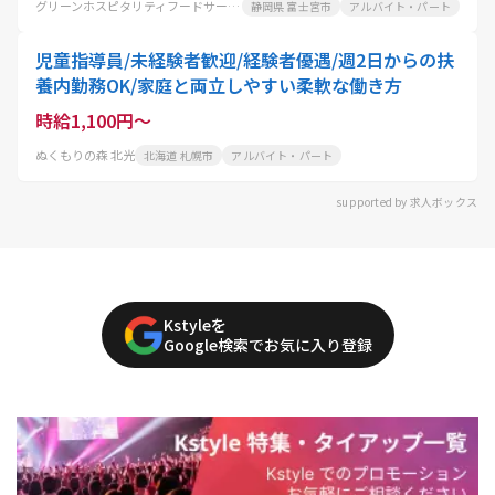
グリーンホスピタリティフードサービス株式会社
静岡県 富士宮市
アルバイト・パート
児童指導員/未経験者歓迎/経験者優遇/週2日からの扶
養内勤務OK/家庭と両立しやすい柔軟な働き方
時給1,100円～
ぬくもりの森 北光
北海道 札幌市
アルバイト・パート
supported by 求人ボックス
Kstyleを
Google検索でお気に入り登録