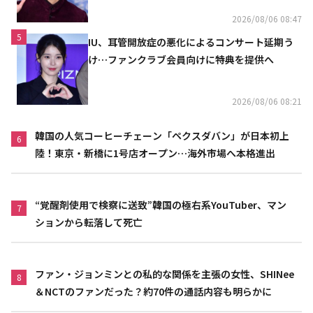
2026/08/06 08:47
5
IU、耳管開放症の悪化によるコンサート延期う
け…ファンクラブ会員向けに特典を提供へ
2026/08/06 08:21
韓国の人気コーヒーチェーン「ペクスダバン」が日本初上
6
陸！東京・新橋に1号店オープン…海外市場へ本格進出
“覚醒剤使用で検察に送致”韓国の極右系YouTuber、マン
7
ションから転落して死亡
ファン・ジョンミンとの私的な関係を主張の女性、SHINee
8
＆NCTのファンだった？約70件の通話内容も明らかに