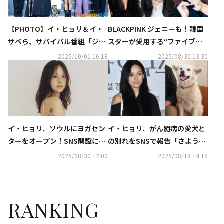
【PHOTO】イ・ヒョリ＆イ・
BLACKPINK ジェニーも！韓国
サベら、サバイバル番組「ジャ
スターが愛用する“ファイブフ
ストメイクアップ」制作発表会
ィンガーシューズ”に注目
2025/10/01 16:18
2025/08/30 13:30
に出席
イ・ヒョリ、ソウルにヨガセン
イ・ヒョリ、がん闘病の愛犬と
ターをオープン！SNS開設に熱
の別れをSNSで報告「さような
い反応…夫イ・サンスンも応援
ら、ソクサム」
2025/08/30 12:00
2025/08/18 14:15
RANKING