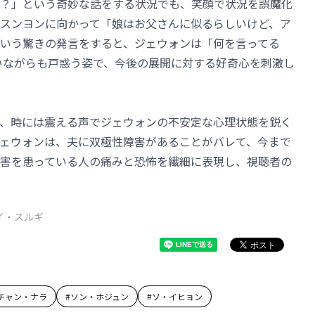
？」という奇妙な話をする状況でも、笑顔で状況を誤魔化
スンヨンに向かって「娘はお父さんに似るらしいけど、ア
いう驚きの発言をすると、ジェウォンは「何を言ってる
いながらも戸惑う姿で、今後の展開に対する好奇心を刺激し
、時には震える声でジェウォンの不安定な心理状態を鋭く
ェウォンは、夫に双極性障害があることがバレて、今まで
害を患っている人の痛みと恐怖を繊細に表現し、視聴者の
イ・スルギ
チャン・ナラ
#
ソン・ホジュン
#
ソ・イヒョン