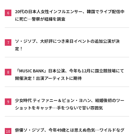
20代の日本人女性インフルエンサー、韓国でライブ配信中
6
に死亡…警察が経緯を調査
ソ・ジソブ、大好評につき来日イベントの追加公演が決
7
定！
「MUSIC BANK」日本公演、今年も12月に国立競技場にて
8
開催決定！出演アーティストに期待
少女時代 ティファニー＆ピョン・ヨハン、結婚後初のツー
9
ショットをキャッチ…手をつないで甘い雰囲気
俳優ソ・ジソブ、今年49歳とは思えぬ色気…ワイルドなグ
10