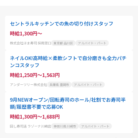
セントラルキッチンでの魚の切り付けスタッフ
時給1,300円～
株式会社はま寿司 採用窓口
東京都 品川区
アルバイト・パート
ネイルOK!高時給×柔軟シフトで自分磨きも全力パチ
ンコスタッフ
時給1,250円～1,563円
アンダーツリー株式会社
兵庫県 豊岡市
アルバイト・パート
9月NEWオープン/回転寿司のホール/社割でお寿司半
額/履歴書不要で応募OK
時給1,300円～1,688円
回し寿司活 ラゾーナ川崎店
神奈川県 川崎市
アルバイト・パート