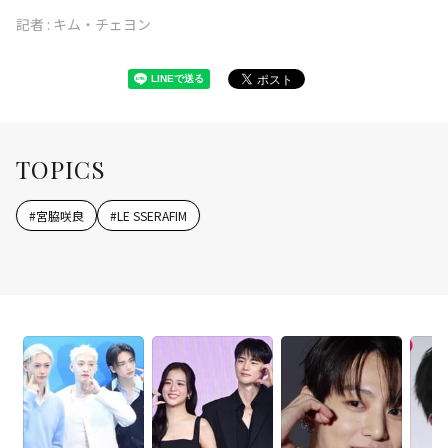
記者 :
キム・チェヨン
TOPICS
#
宮脇咲良
#
LE SSERAFIM