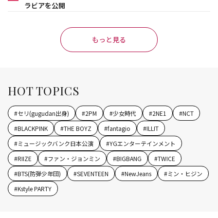
ラビアを公開
もっと見る
HOT TOPICS
#
セリ(gugudan出身)
#
2PM
#
少女時代
#
2NE1
#
NCT
#
BLACKPINK
#
THE BOYZ
#
fantagio
#
ILLIT
#
ミュージックバンク日本公演
#
YGエンターテインメント
#
RIIZE
#
ファン・ジョンミン
#
BIGBANG
#
TWICE
#
BTS(防弾少年団)
#
SEVENTEEN
#
NewJeans
#
ミン・ヒジン
#
Kstyle PARTY