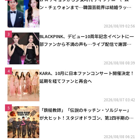
ン・チェウォンまで…韓国芸能界は結婚ラッシ
ュ
2026/08/09 02:56
3
BLACKPINK、デビュー10周年記念イベントに一
部ファンから不満の声も…ライブ配信で謝罪
「コミュニケーション不足だった」
2026/08/08 08:39
4
KARA、10月に日本ファンコンサート開催決定！
延期を経てファンと再会へ
2026/08/07 03:42
5
「鉄槌教師」「伝説のキッチン・ソルジャー」
が大ヒット！スタジオドラゴン、第2四半期の売
上高が黒字に
2026/08/08 06:21