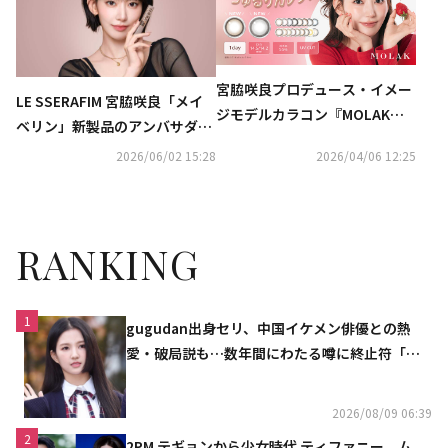
宮脇咲良プロデュース・イメー
LE SSERAFIM 宮脇咲良「メイ
ジモデルカラコン『MOLAK』
ベリン」新製品のアンバサダー
より、じゅわ色ちゅるりんレン
に抜擢！新CMを本日公開（動
2026/06/02 15:28
2026/04/06 12:25
ズ『Cherish Brown』＆『Gra
画あり）
y Bunny』が4月13日に発売決
定！
RANKING
1
gugudan出身セリ、中国イケメン俳優との熱
愛・破局説も…数年間にわたる噂に終止符「邪
魔しないで」
2026/08/09 06:39
2
2PM テギョンから少女時代 ティファニー、ム