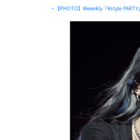
・【PHOTO】Weeekly「Kstyle 