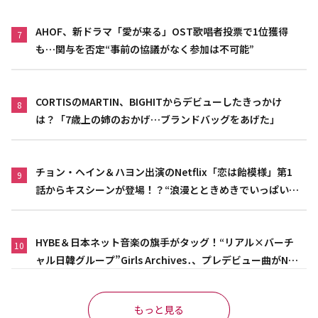
AHOF、新ドラマ「愛が来る」OST歌唱者投票で1位獲得
7
も…関与を否定“事前の協議がなく参加は不可能”
CORTISのMARTIN、BIGHITからデビューしたきっかけ
8
は？「7歳上の姉のおかげ…ブランドバッグをあげた」
チョン・ヘイン＆ハヨン出演のNetflix「恋は飴模様」第1
9
話からキスシーンが登場！？“浪漫とときめきでいっぱいの
作品”
HYBE＆日本ネット音楽の旗手がタッグ！“リアル×バーチ
10
ャル日韓グループ”Girls Archives․、プレデビュー曲がNet
flix映画主題歌に異例の大抜擢
もっと見る