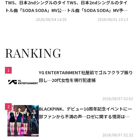
TWS、日本2ndシングルのタイ
TWS、日本2ndシングルのタイ
トル曲「SODA SODA」MV公
トル曲「SODA SODA」MV予告
開…炭酸のように弾ける胸のと
映像第2弾を公開
2026/08/04 14:30
2026/08/01 19:13
きめきを表現
RANKING
1
YG ENTERTAINMENT社屋前でゴルフクラブ振り
回し…20代女性を現行犯逮捕
2026/08/07 02:02
2
BLACKPINK、デビュー10周年記念イベントに一
部ファンから不満の声…ロゼに関する憶測は否
定
2026/08/07 02:32