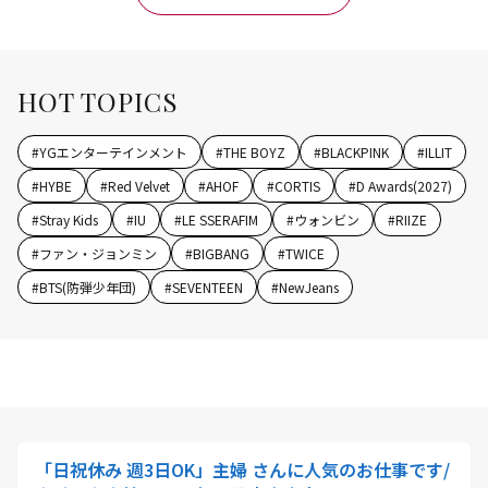
HOT TOPICS
#
YGエンターテインメント
#
THE BOYZ
#
BLACKPINK
#
ILLIT
#
HYBE
#
Red Velvet
#
AHOF
#
CORTIS
#
D Awards(2027)
#
Stray Kids
#
IU
#
LE SSERAFIM
#
ウォンビン
#
RIIZE
#
ファン・ジョンミン
#
BIGBANG
#
TWICE
#
BTS(防弾少年団)
#
SEVENTEEN
#
NewJeans
「日祝休み 週3日OK」主婦 さんに人気のお仕事です/