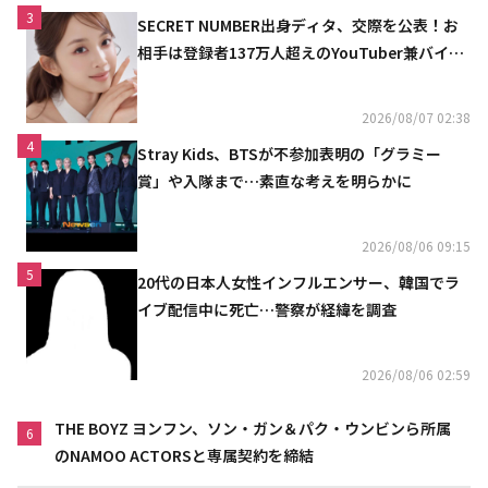
3
SECRET NUMBER出身ディタ、交際を公表！お
相手は登録者137万人超えのYouTuber兼バイオ
リニスト
2026/08/07 02:38
4
Stray Kids、BTSが不参加表明の「グラミー
賞」や入隊まで…素直な考えを明らかに
2026/08/06 09:15
5
20代の日本人女性インフルエンサー、韓国でラ
イブ配信中に死亡…警察が経緯を調査
2026/08/06 02:59
THE BOYZ ヨンフン、ソン・ガン＆パク・ウンビンら所属
6
のNAMOO ACTORSと専属契約を締結