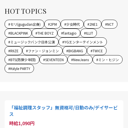
HOT TOPICS
#
セリ(gugudan出身)
#
2PM
#
少女時代
#
2NE1
#
NCT
#
BLACKPINK
#
THE BOYZ
#
fantagio
#
ILLIT
#
ミュージックバンク日本公演
#
YGエンターテインメント
#
RIIZE
#
ファン・ジョンミン
#
BIGBANG
#
TWICE
#
BTS(防弾少年団)
#
SEVENTEEN
#
NewJeans
#
ミン・ヒジン
#
Kstyle PARTY
「福祉調理スタッフ」無資格可/日勤のみ/デイサービ
ス
時給1,090円