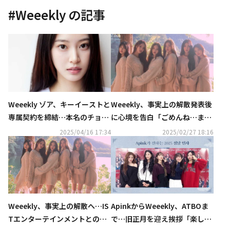
#
Weeekly
の記事
Weeekly ゾア、キーイーストと
Weeekly、事実上の解散発表後
専属契約を締結…本名のチョ・
に心境を告白「ごめんね…また
ヘウォンとして活動へ
集まれると期待している」
2025/04/16 17:34
2025/02/27 18:16
Weeekly、事実上の解散へ…IS
ApinkからWeeekly、ATBOま
Tエンターテインメントとの専
で…旧正月を迎え挨拶「楽しい