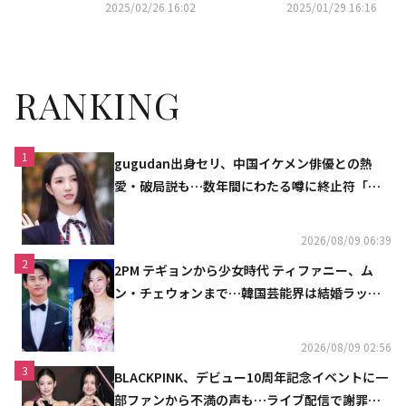
属契約が終了
時間を過ごしてほしい」（動画
2025/02/26 16:02
2025/01/29 16:16
あり）
RANKING
1
gugudan出身セリ、中国イケメン俳優との熱
愛・破局説も…数年間にわたる噂に終止符「邪
魔しないで」
2026/08/09 06:39
2
2PM テギョンから少女時代 ティファニー、ム
ン・チェウォンまで…韓国芸能界は結婚ラッシ
ュ
2026/08/09 02:56
3
BLACKPINK、デビュー10周年記念イベントに一
部ファンから不満の声も…ライブ配信で謝罪