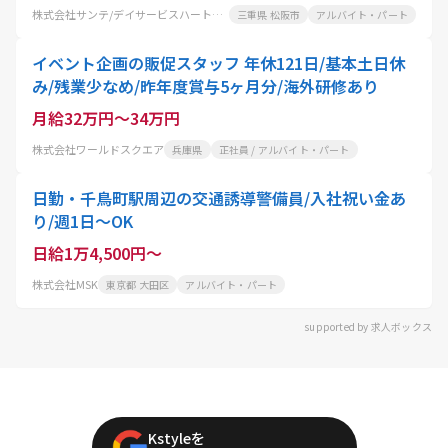
株式会社サンテ/デイサービスハートケアなんせい
三重県 松阪市
アルバイト・パート
イベント企画の販促スタッフ 年休121日/基本土日休
み/残業少なめ/昨年度賞与5ヶ月分/海外研修あり
月給32万円～34万円
株式会社ワールドスクエア
兵庫県
正社員 / アルバイト・パート
日勤・千鳥町駅周辺の交通誘導警備員/入社祝い金あ
り/週1日～OK
日給1万4,500円～
株式会社MSK
東京都 大田区
アルバイト・パート
supported by 求人ボックス
Kstyleを