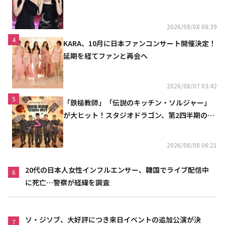
「コミュニケーション不足だった」
2026/08/08 08:39
4
KARA、10月に日本ファンコンサート開催決定！
延期を経てファンと再会へ
2026/08/07 03:42
5
「鉄槌教師」「伝説のキッチン・ソルジャー」
が大ヒット！スタジオドラゴン、第2四半期の売
上高が黒字に
2026/08/08 06:21
20代の日本人女性インフルエンサー、韓国でライブ配信中
6
に死亡…警察が経緯を調査
ソ・ジソブ、大好評につき来日イベントの追加公演が決
7