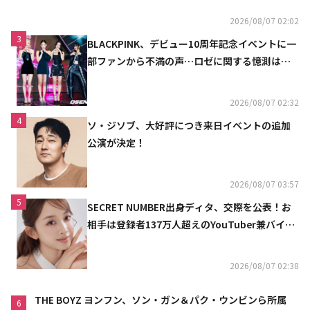
2026/08/07 02:02
3
BLACKPINK、デビュー10周年記念イベントに一
部ファンから不満の声…ロゼに関する憶測は否
定
2026/08/07 02:32
4
ソ・ジソブ、大好評につき来日イベントの追加
公演が決定！
2026/08/07 03:57
5
SECRET NUMBER出身ディタ、交際を公表！お
相手は登録者137万人超えのYouTuber兼バイオ
リニスト
2026/08/07 02:38
THE BOYZ ヨンフン、ソン・ガン＆パク・ウンビンら所属
6