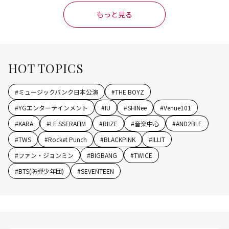
もっと見る
HOT TOPICS
#
ミュージックバンク日本公演
#
THE BOYZ
#
YGエンターテインメント
#
IU
#
SHINee
#
Venue101
#
KARA
#
LE SSERAFIM
#
RIIZE
#
音楽中心
#
AND2BLE
#
TWS
#
Rocket Punch
#
BLACKPINK
#
ILLIT
#
ファン・ジョンミン
#
BIGBANG
#
TWICE
#
BTS(防弾少年団)
#
SEVENTEEN