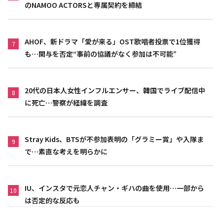
のNAMOO ACTORSと専属契約を締結
AHOF、新ドラマ「愛が来る」OST歌唱者投票で1位獲得
7
も…関与を否定“事前の協議がなく参加は不可能”
20代の日本人女性インフルエンサー、韓国でライブ配信中
8
に死亡…警察が経緯を調査
Stray Kids、BTSが不参加表明の「グラミー賞」や入隊ま
9
で…素直な考えを明らかに
IU、インスタで元恋人チャン・ギハの曲を使用…一部から
10
は否定的な反応も