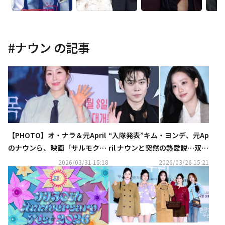
#
ナウン
の記事
【PHOTO】オ・ナラ＆元April
“入隊発表”キム・ヨンデ、元Ap
のナウンら、映画「サルモク
ril ナウンと突然の熱愛説…双方
池」VIP試写会に出席
が否定
2026/03/31 15:18
2026/03/26 15:21