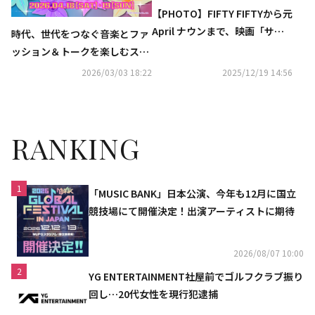
【PHOTO】FIFTY FIFTYから元
April ナウンまで、映画「サヨ
時代、世代をつなぐ音楽とファ
ナラの引力」VIP試写会に出席
ッション＆トークを楽しむスペ
シャルイベント「JJ50th Anni
2026/03/03 18:22
2025/12/19 14:56
versary Fest 2026」出演者第
３弾発表!!
RANKING
1
「MUSIC BANK」日本公演、今年も12月に国立
競技場にて開催決定！出演アーティストに期待
2026/08/07 10:00
2
YG ENTERTAINMENT社屋前でゴルフクラブ振り
回し…20代女性を現行犯逮捕