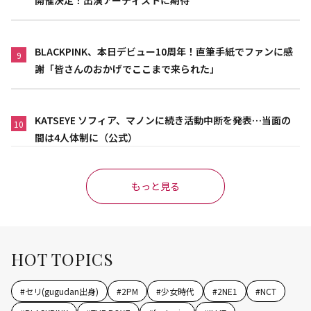
開催決定！出演アーティストに期待
BLACKPINK、本日デビュー10周年！直筆手紙でファンに感
9
謝「皆さんのおかげでここまで来られた」
KATSEYE ソフィア、マノンに続き活動中断を発表…当面の
10
間は4人体制に（公式）
もっと見る
HOT TOPICS
#
セリ(gugudan出身)
#
2PM
#
少女時代
#
2NE1
#
NCT