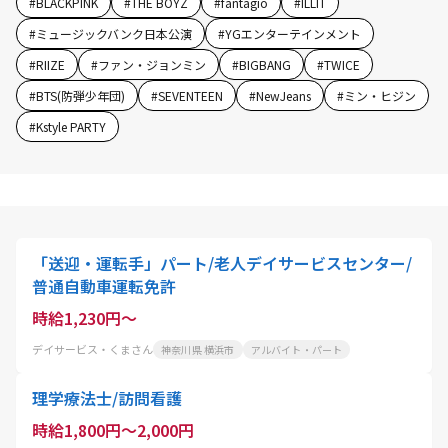
#
BLACKPINK
#
THE BOYZ
#
fantagio
#
ILLIT
#
ミュージックバンク日本公演
#
YGエンターテインメント
#
RIIZE
#
ファン・ジョンミン
#
BIGBANG
#
TWICE
#
BTS(防弾少年団)
#
SEVENTEEN
#
NewJeans
#
ミン・ヒジン
#
Kstyle PARTY
「送迎・運転手」パート/老人デイサービスセンター/
普通自動車運転免許
時給1,230円～
デイサービス・くまさん
神奈川県 横浜市
アルバイト・パート
理学療法士/訪問看護
時給1,800円～2,000円