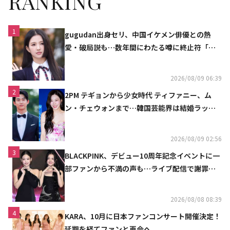
RANKING
1
gugudan出身セリ、中国イケメン俳優との熱
愛・破局説も…数年間にわたる噂に終止符「邪
魔しないで」
2026/08/09 06:39
2
2PM テギョンから少女時代 ティファニー、ム
ン・チェウォンまで…韓国芸能界は結婚ラッシ
ュ
2026/08/09 02:56
3
BLACKPINK、デビュー10周年記念イベントに一
部ファンから不満の声も…ライブ配信で謝罪
「コミュニケーション不足だった」
2026/08/08 08:39
4
KARA、10月に日本ファンコンサート開催決定！
延期を経てファンと再会へ