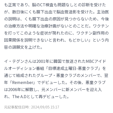
も正常であり、脳のCT検査も問題なしとの診断を受けた
が、数日後にくも膜下出血で脳血管造影を受けた。主治医
の説明は、くも膜下出血の原因が見つからないため、今後
の治療方法や明確な治療計画がないとのことだ。ワクチン
を打ってこのような症状が現れたのに、ワクチン副作用の
因果関係を説明できないと言われ、もどかしい」という内
容の請願文を上げた。
イ・テグンさんは2001年に韓国で放送されたMBCアイド
ルオーディション番組「目標達成土曜日-悪童クラブ」を
通じて結成されたグループ・悪童クラブのメンバーで、翌
年「Remember」でデビューした。その後、悪童クラブ
は2006年に解散し、元メンバーに新メンバーを迎え入
れ、The A.Dとして再デビューした。
元記事配信日時 :
2024/09/05 15:17