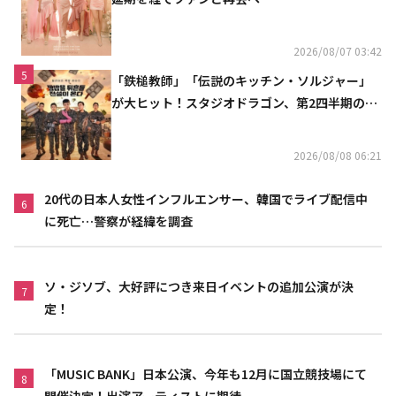
2026/08/07 03:42
5
「鉄槌教師」「伝説のキッチン・ソルジャー」
が大ヒット！スタジオドラゴン、第2四半期の売
上高が黒字に
2026/08/08 06:21
20代の日本人女性インフルエンサー、韓国でライブ配信中
6
に死亡…警察が経緯を調査
ソ・ジソブ、大好評につき来日イベントの追加公演が決
7
定！
「MUSIC BANK」日本公演、今年も12月に国立競技場にて
8