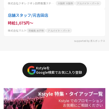
株式会社クオレ クオレ訪問看護ステーション千鳥橋
大阪府 大阪市
アルバイト・パート
店舗スタッフ/元吉田店
時給1,075円～
株式会社マルト
茨城県 水戸市
アルバイト・パート
supported by 求人ボックス
Kstyleを
Google検索でお気に入り登録