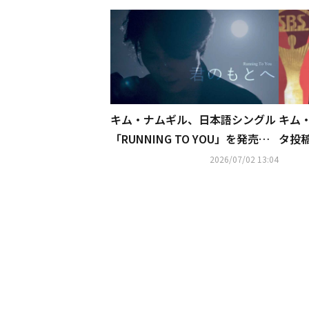
キム・ナムギル、日本語シングル
キム
「RUNNING TO YOU」を発売！
タ投
日本の街で撮影したMVにも注目
心配
2026/07/02 13:04