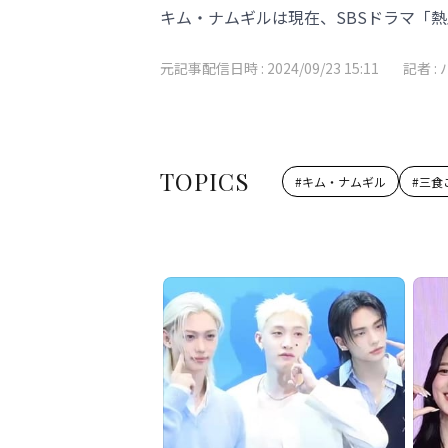
キム・ナムギルは現在、SBSドラマ「
元記事配信日時 :
2024/09/23 15:11
記者 :
TOPICS
#
キム・ナムギル
#
三食