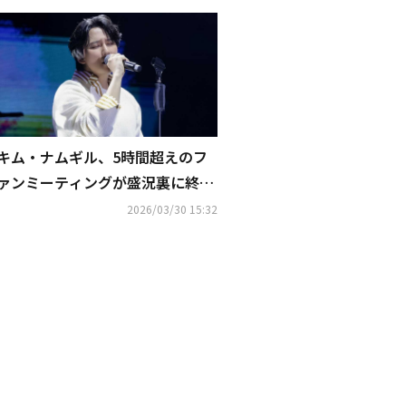
キム・ナムギル、5時間超えのフ
ァンミーティングが盛況裏に終
了！新曲ステージを4回披露して
2026/03/30 15:32
話題に