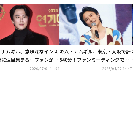
・ナムギル、意味深なインス
キム・ナムギル、東京・大阪で計
稿に注目集まる…ファンから
540分！ファンミーティングで多
の声も
彩な姿を披露…日本語曲の初歌唱
2026/07/01 11:04
2026/04/22 14:47
も