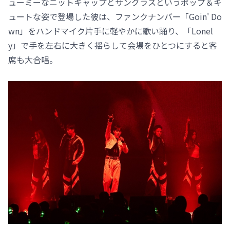
ューミーなニットキャップとサングラスというポップ＆キ
ュートな姿で登場した彼は、ファンクナンバー「Goin' Do
wn」をハンドマイク片手に軽やかに歌い踊り、「Lonel
y」で手を左右に大きく揺らして会場をひとつにすると客
席も大合唱。