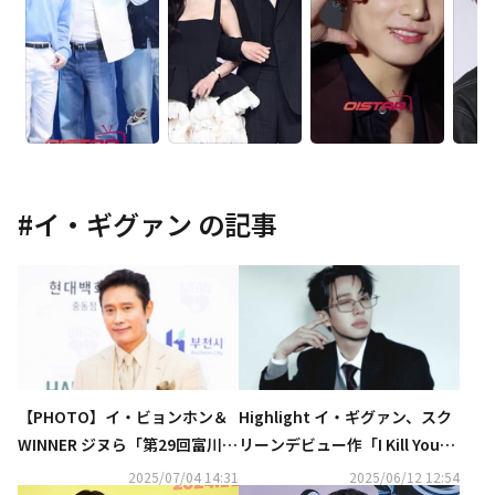
#
イ・ギグァン
の記事
【PHOTO】イ・ビョンホン＆
Highlight イ・ギグァン、スク
WINNER ジヌら「第29回富川国
リーンデビュー作「I Kill You」
際ファンタスティック映画祭」
が富川国際ファンタスティック
2025/07/04 14:31
2025/06/12 12:54