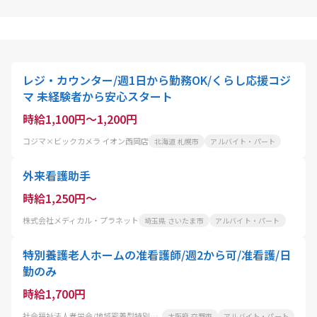
レジ・カウンター/週1日から勤務OK/くらし応援コジ
マ 未経験者から安心スタート
時給1,100円～1,200円
コジマ×ビックカメラ イオン西岡店
北海道 札幌市
アルバイト・パート
外来看護助手
時給1,250円～
株式会社メディカル・プラネット
埼玉県 さいたま市
アルバイト・パート
特別養護老人ホームの准看護師/週2から可/准看護/日
勤のみ
時給1,700円
社会福祉法人孝栄会/地域密着型特別養護老人ホームつかさ交野
大阪府 交野市
アルバイト・パート