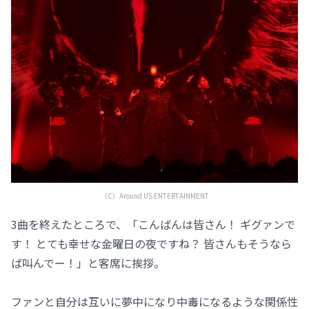
（C）️Around US ENTERTAINMENT
3曲を終えたところで、「こんばんは皆さん！ ギグァンで
す！ とても幸せな金曜日の夜ですね？ 皆さんもそうなら
ば叫んでー！」と客席に挨拶。
ファンと自分は互いに夢中になり中毒になるような関係性