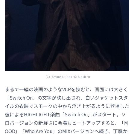
（C）️Around US ENTERTAINMENT
まるで一編の映画のようなVCRを挟むと、画面には大きく
「Switch On」の文字が映し出され、白いジャケットスタ
イルの衣装でスモークの中から浮き上がるように登場した
彼によるHIGHLIGHT楽曲「Switch On」がスタート。ソ
ロバージョンの新鮮さに会場もヒートアップすると、「M
OOD」「Who Are You」のMIXバージョンへ続き、丁寧か