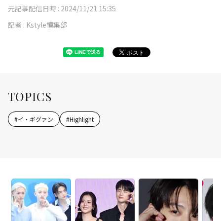
元記事配信日時 :
2024/11/21 15:35
記者 :
Kstyle編集部
TOPICS
#
イ・ギグァン
#
Highlight