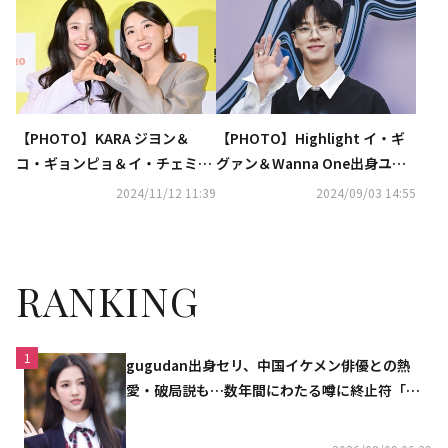
のレッドカーペットに登場
映画祭に公式招待
【PHOTO】KARA ジヨン＆
【PHOTO】Highlight イ・ギ
コ・ギョンピョ＆イ・チェミン
グァン＆Wanna One出身ユ
ら、映画「デリバリー」VIP試
ン・ジソンら「ソウルファッシ
2024/11/12 11:39
2024/09/03 14:55
写会に出席（動画あり）
ョンウィーク」に出席（動画あ
り）
RANKING
1
gugudan出身セリ、中国イケメン俳優との熱
愛・破局説も…数年間にわたる噂に終止符「邪
魔しないで」