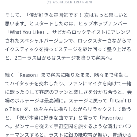
（C）️Around US ENTERTAINMENT
そして、「僕が好きな雰囲気です！ 次はもっと楽しいと
思います」とスタートしたのは、ヒップホップナンバー
「What You Like」。サビからロックテイストにアレンジ
されたスペシャルバージョンで、ロックスターさながらマ
イクスティックを持ってステージを駆け回って盛り上げる
と、2コーラス目からはステージを降りて客席へ。
続く「Reason」まで客席に降りたまま、隅々まで移動し
てハイタッチを交わしたり、ファンにマイクを向けて一緒
に歌ったりして客席のファンと楽しさを分かち合うと、会
場のボルテージは最高潮に。ステージに戻って「I Can't D
o This」を、体を左右に揺らしながらリラックスして歌う
と、「僕が本当に好きな曲です」と言って「Favorite」
へ。ダンサーを従えて宇宙空間を旅するような演出でパフ
ォーマンスすると、ラストに銀の紙吹雪が舞い、冒頭から