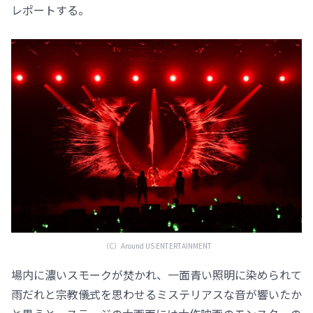
レポートする。
（C）️Around US ENTERTAINMENT
場内に濃いスモークが焚かれ、一面⻘い照明に染められて
雨だれと宗教儀式を思わせるミステリアスな音が響いたか