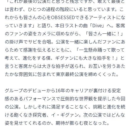
「これが最後の公演だと思うと残念ですが、敢えて最後と
は言わず、ひとつの過程の階段にいると思っています。こ
れからも皆さんの心をOBSESSEDできるアーティストにな
っていきます」と語り、本日ラストの曲「Dive」へ。客席
のファンの姿をカメラに収めながら、「皆さん一緒に！」
の掛け声でサビを合唱。公演を一緒に楽しんだファンにあ
らためて感謝を伝えるとともに、「一生懸命踊って歌って
考えて、進化をする僕、ギグァンにも大きな拍手を！」と
言うと客席からは大きな拍手が送られ、お互いを労うあた
たかな雰囲気に包まれて東京最終公演を締めくくった。
グループのデビューから16年のキャリアが裏付ける安定
感のあるパフォーマンスで圧倒的な世界観を提示した今回
の公演。しかしそれに満足することなく、挑戦と進化を続
ける飽くなき探究者、イ・ギグァン。次の公演ではどんな
姿を見せてくれるのか、期待が膨らむ夜となった。