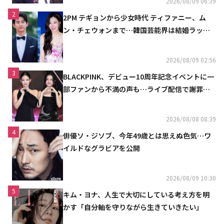
2026/08/09 06:39
2
2PM テギョンから少女時代 ティファニー、ム
ン・チェウォンまで…韓国芸能界は結婚ラッシ
ュ
2026/08/09 02:56
3
BLACKPINK、デビュー10周年記念イベントに一
部ファンから不満の声も…ライブ配信で謝罪
「コミュニケーション不足だった」
2026/08/08 08:39
4
俳優ソ・ジソブ、今年49歳とは思えぬ色気…ワ
イルドなグラビアを公開
2026/08/09 10:30
5
キム・ヨナ、人生で大切にしている考え方を明
かす「自分軸を守りながら生きていきたい」