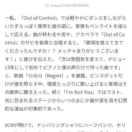
（C）️Around US ENTERTAINMENT
一転、「Out of Control」では軽やかにダンスをしながら
いたずらっぽく微笑む彼の姿に、客席もペンライトを揺ら
して応える。曲が終わるや否や、アカペラで「Out of Co
ntrol」のサビを客席と合唱すると、「歌詞を覚えてきて
くださったんですか！？ メッチャありがとうございま
す！」と喜びを伝えた。「次は雰囲気を変えて、デビュー
15年にして初めてピアノと僕の声だけで作った曲です」
と、新曲「이제야（Regret）」を披露。ピンスポットだ
けが彼を照らす中、情感たっぷりに歌い上げると客席はそ
の歌声に聴き入った。続く「Iʼm Not You」ではラスト、
光に包まれるステージからいつのまにか彼が姿を消す幻想
的な演出が印象的であった。
VCRが明けて、ナンバリングシャツにハーフパンツ、ボリ