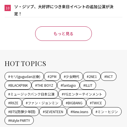
ソ・ジソブ、大好評につき来日イベントの追加公演が決
10
定！
もっと見る
HOT TOPICS
#
セリ(gugudan出身)
#
2PM
#
少女時代
#
2NE1
#
NCT
#
BLACKPINK
#
THE BOYZ
#
fantagio
#
ILLIT
#
ミュージックバンク日本公演
#
YGエンターテインメント
#
RIIZE
#
ファン・ジョンミン
#
BIGBANG
#
TWICE
#
BTS(防弾少年団)
#
SEVENTEEN
#
NewJeans
#
ミン・ヒジン
#
Kstyle PARTY