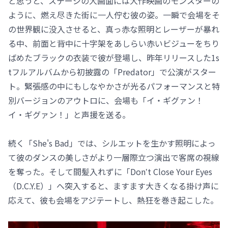
と思うと、ステージの大画面には大作映画のモンスターの
ように、燃え尽きた街に一人佇む彼の姿。一瞬で会場をそ
の世界観に没入させると、真っ赤な照明とレーザーが暴れ
る中、前面と背中に十字架をあしらい赤いビジューをちり
ばめたブラックの衣装で彼が登場し、昨年リリースした1s
tフルアルバムから初披露の「Predator」で公演がスター
ト。緊張感の中にもしなやかさが光るパフォーマンスと特
別バージョンのアウトロに、会場も「イ・ギグァン！
イ・ギグァン！」と声援を送る。
続く「She's Bad」では、シルエットを生かす照明によっ
て彼のダンスの美しさがより一層際立つ演出で客席の視線
を奪った。そして間髪入れずに「Donʼt Close Your Eyes
（D.C.Y.E）」へ突入すると、ますます大きくなる掛け声に
応えて、彼も会場をアジテートし、熱狂を巻き起こした。