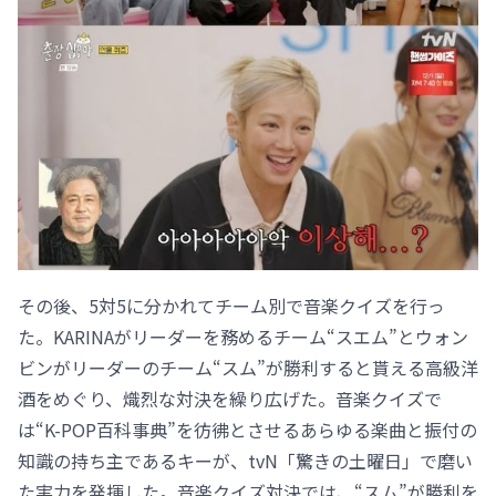
その後、5対5に分かれてチーム別で音楽クイズを行っ
た。KARINAがリーダーを務めるチーム“スエム”とウォン
ビンがリーダーのチーム“スム”が勝利すると貰える高級洋
酒をめぐり、熾烈な対決を繰り広げた。音楽クイズで
は“K-POP百科事典”を彷彿とさせるあらゆる楽曲と振付の
知識の持ち主であるキーが、tvN「驚きの土曜日」で磨い
た実力を発揮した。音楽クイズ対決では、“スム”が勝利を