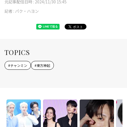
元記事配信日時 :
2024/11/30 15:45
記者 :
パク・ハヨン
TOPICS
#
チャンミン
#
東方神起