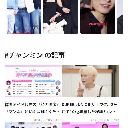
#
チャンミン
の記事
韓国アイドル界の「顔面国宝」
SUPER JUNIOR リョウク、2ヶ
「マンネ」といえば誰？K-POP
月で10kg減量した秘訣とは？
推しタイプ別調査の結果が明ら
「マンジャロなんて必要ない」
2026/08/05 18:09
2026/06/18 11:02
かに
（動画あり）