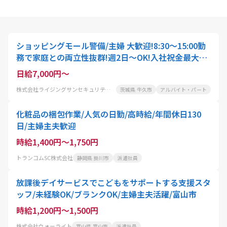
ショッピングモール警備/主婦 大歓迎!8:30～15:00勤
務で家庭との両立性抜群!週2日～OK!入社祝金最大5
万円支給も!車通勤OK
日給7,000円～
株式会社ライジングサンセキュリティーサービス茨城BASE
茨城県 牛久市
アルバイト・パート
化粧品の梱包作業/人気の日勤/高時給/年間休日130
日/主婦主夫歓迎
時給1,400円～1,750円
トランコムSC株式会社
静岡県 掛川市
派遣社員
放課後デイサービスでこどもをサポートする支援スタ
ッフ/未経験OK/ブランクOK/主婦主夫活躍/富山市
時給1,200円～1,500円
株式会社ウォーライト
富山県 富山市
派遣社員