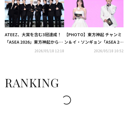
ATEEZ、大賞を含む3冠達成！
【PHOTO】東方神起 チャンミ
「ASEA 2026」東方神起からHe
ン＆イ・ソンギョン「ASEA 20
arts2Hearts、生田斗真まで
26」2日目のステージに登場
2026/05/18 12:18
2026/05/18 10:52
続々受賞
RANKING