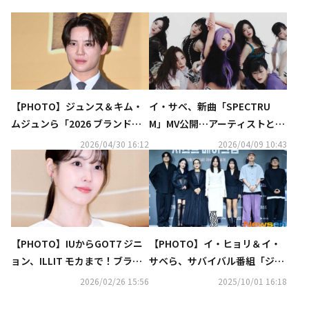
【PHOTO】ジュンス＆キム・
イ・サベ、新曲「SPECTRU
ムジュンら「2026 ブランド顧
M」MV公開…アーティストとし
客忠誠度大賞」授賞式に出席
て新たな姿を披露
2026/04/30 16:12
2026/04/09 10:43
【PHOTO】IUからGOT7 ジニ
【PHOTO】イ・ヒョリ＆イ・
ョン、ILLIT モカまで！ブラン
サベら、サバイバル番組「ジャ
ド「ESTEE LAUDER」のイベン
ストメイクアップ」制作発表会
2026/02/26 15:56
2025/10/01 16:18
トに出席
に出席