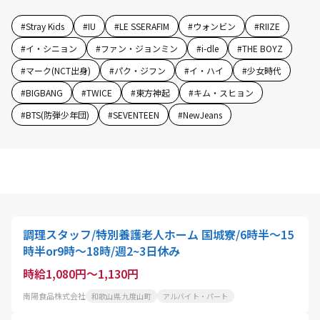
#
Stray Kids
#
IU
#
LE SSERAFIM
#
ウォンビン
#
RIIZE
#
イ・シニョン
#
ファン・ジョンミン
#
i-dle
#
THE BOYZ
#
マーク(NCT出身)
#
パク・ジフン
#
イ・ハイ
#
少女時代
#
BIGBANG
#
TWICE
#
東方神起
#
キム・スヒョン
#
BTS(防弾少年団)
#
SEVENTEEN
#
NewJeans
調理スタッフ/特別養護老人ホーム 国城寮/6時半～15
時半or9時～18時/週2~3日休み
時給1,080円～1,130円
南陽食品株式会社
和歌山県 九度山町
アルバイト・パート