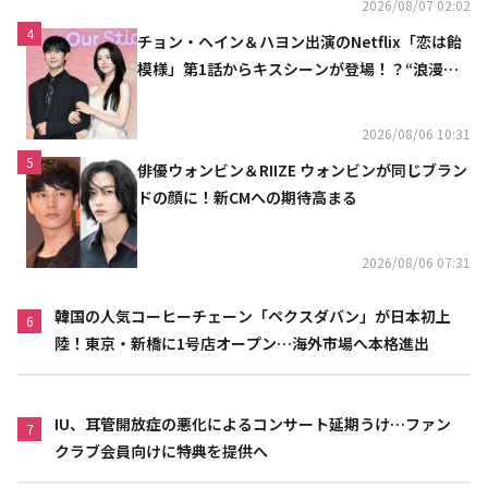
2026/08/07 02:02
4
チョン・ヘイン＆ハヨン出演のNetflix「恋は飴
模様」第1話からキスシーンが登場！？“浪漫と
ときめきでいっぱいの作品”
2026/08/06 10:31
5
俳優ウォンビン＆RIIZE ウォンビンが同じブラン
ドの顔に！新CMへの期待高まる
2026/08/06 07:31
韓国の人気コーヒーチェーン「ペクスダバン」が日本初上
6
陸！東京・新橋に1号店オープン…海外市場へ本格進出
IU、耳管開放症の悪化によるコンサート延期うけ…ファン
7
クラブ会員向けに特典を提供へ