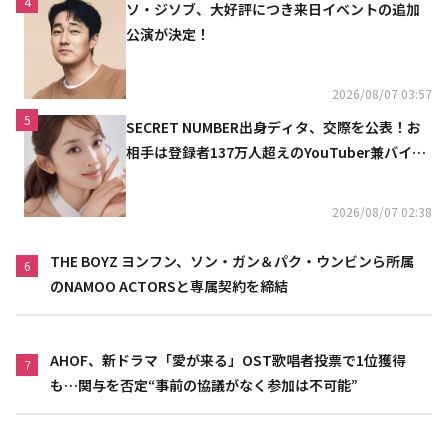
4
ソ・ジソブ、大好評につき来日イベントの追加
公演が決定！
2026/08/07 03:57
5
SECRET NUMBER出身ディタ、交際を公表！お
相手は登録者137万人超えのYouTuber兼バイオ
リニスト
2026/08/07 02:38
THE BOYZ ヨンフン、ソン・ガン＆パク・ウンビンら所属
6
のNAMOO ACTORSと専属契約を締結
AHOF、新ドラマ「愛が来る」OST歌唱者投票で1位獲得
7
も…関与を否定“事前の協議がなく参加は不可能”