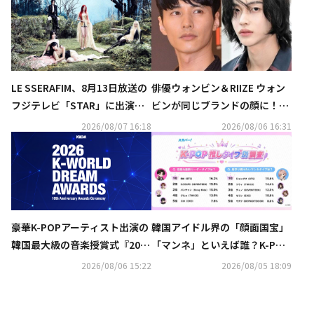
LE SSERAFIM、8月13日放送の
俳優ウォンビン＆RIIZE ウォン
フジテレビ「STAR」に出演決
ビンが同じブランドの顔に！新
定！RIIZE＆INIの生コラボも
CMへの期待高まる
2026/08/07 16:18
2026/08/06 16:31
韓国アイドル界の「顔面国宝」
豪華K-POPアーティスト出演の
「マンネ」といえば誰？K-POP
韓国最大級の音楽授賞式『2026
推しタイプ別調査の結果が明ら
K-WORLD DREAM AWARDS』8
2026/08/06 15:22
2026/08/05 18:09
かに
月27日にU-NEXTが日本独占で
見放題ライブ配信