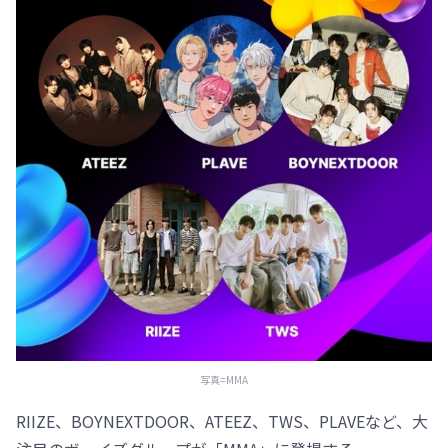
写真=MMA
RIIZE、BOYNEXTDOOR、ATEEZ、TWS、PLAVEなど、大