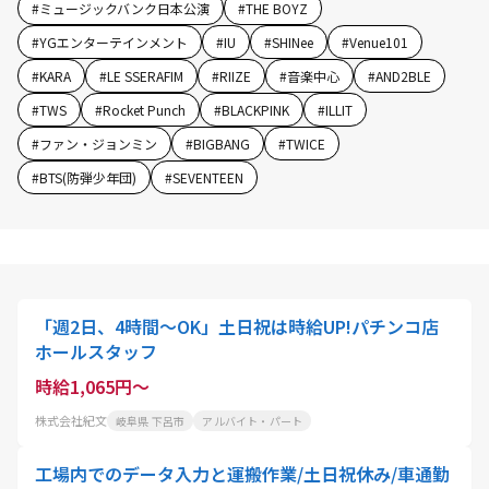
#
ミュージックバンク日本公演
#
THE BOYZ
#
YGエンターテインメント
#
IU
#
SHINee
#
Venue101
#
KARA
#
LE SSERAFIM
#
RIIZE
#
音楽中心
#
AND2BLE
#
TWS
#
Rocket Punch
#
BLACKPINK
#
ILLIT
#
ファン・ジョンミン
#
BIGBANG
#
TWICE
#
BTS(防弾少年団)
#
SEVENTEEN
「週2日、4時間～OK」土日祝は時給UP!パチンコ店
ホールスタッフ
時給1,065円～
株式会社紀文
岐阜県 下呂市
アルバイト・パート
工場内でのデータ入力と運搬作業/土日祝休み/車通勤