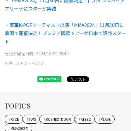
・「MMA2024」11月30日に開催決定！仁川インスパイア
アリーナにスターが集結
・豪華K-POPアーティスト出演「MMA2024」11月30日に
韓国で開催決定！プレミア観覧ツアーが日本で販売スター
ト
元記事配信日時 :
2024/10/29 08:40
記者 :
ファン・ヘジン
TOPICS
#
RIIZE
#
TWS
#
BOYNEXTDOOR
#
ATEEZ
#
PLAVE
#
MMA(2024)