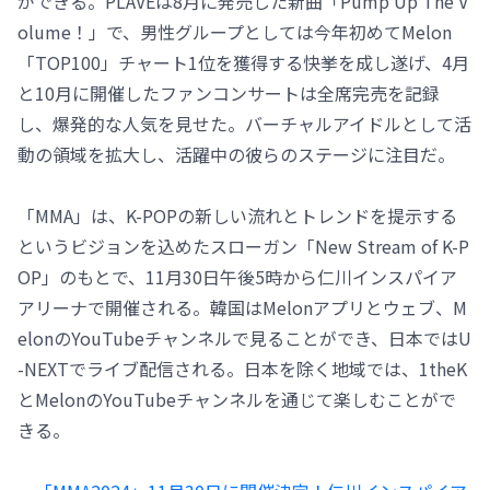
ができる。PLAVEは8月に発売した新曲「Pump Up The V
olume！」で、男性グループとしては今年初めてMelon
「TOP100」チャート1位を獲得する快挙を成し遂げ、4月
と10月に開催したファンコンサートは全席完売を記録
し、爆発的な人気を見せた。バーチャルアイドルとして活
動の領域を拡大し、活躍中の彼らのステージに注目だ。
「MMA」は、K-POPの新しい流れとトレンドを提示する
というビジョンを込めたスローガン「New Stream of K-P
OP」のもとで、11月30日午後5時から仁川インスパイア
アリーナで開催される。韓国はMelonアプリとウェブ、M
elonのYouTubeチャンネルで見ることができ、日本ではU
-NEXTでライブ配信される。日本を除く地域では、1theK
とMelonのYouTubeチャンネルを通じて楽しむことがで
きる。