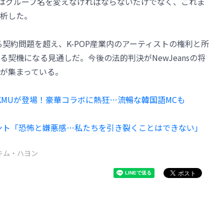
nsはグループ名を変えなければならないだけでなく、これま
析した。
単なる契約問題を超え、K-POP産業内のアーティストの権利と所
契機になる見通しだ。今後の法的判決がNewJeansの将
が集まっている。
sとAKMUが登場！豪華コラボに熱狂…流暢な韓国語MCも
けコメント「恐怖と嫌悪感…私たちを引き裂くことはできない」
キム・ハヨン