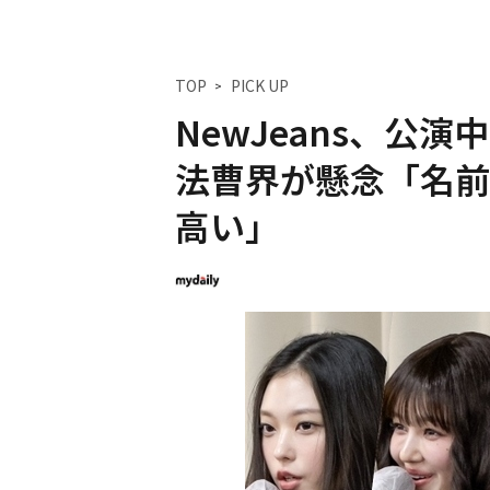
TOP
PICK UP
NewJeans、公
法曹界が懸念「名前
高い」