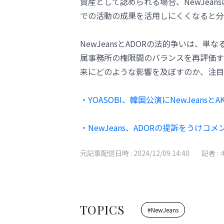
資産として認められる場合、NewJea
での活動の成果を活用しにくくなると分
NewJeansとADORの法的争いは、
属事務所の権限間のバランスを再評価する
来にどのような影響を及ぼすのか、注目
・YOASOBI、韓国公演にNewJean
・NewJeans、ADORの提訴をう
元記事配信日時 :
2024/12/09 14:40
記者 :
TOPICS
#
NewJeans