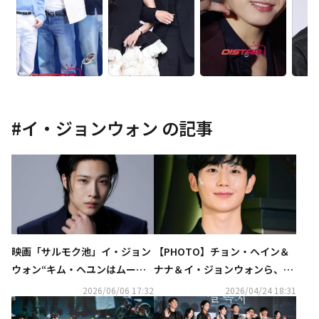
#
イ・ジョンウォン
の記事
映画「サルモク池」イ・ジョン
【PHOTO】チョン・ヘイン＆
ウォン“キム・ヘユンはムード
ナナ＆イ・ジョンウォンら、ウ
メーカー…挨拶するだけで現場
イスキーブランド「THE DALM
2026/06/06 17:32
2026/04/24 18:31
が明るくなった”
ORE」のイベントに出席