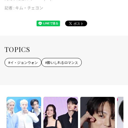
記者 :
キム・チェヨン
TOPICS
#
イ・ジョンウォン
#
酔いしれるロマンス