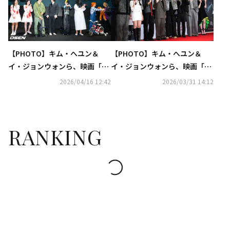
【PHOTO】キム・へユン＆
【PHOTO】キム・へユン＆
イ・ジョンウォンら、映画「サ
イ・ジョンウォンら、映画「サ
ルモク池」舞台挨拶に出席…扮
ルモク池」VIP試写会に出席
2026/04/16 12:42
2026/03/31 14:12
装して登場
RANKING