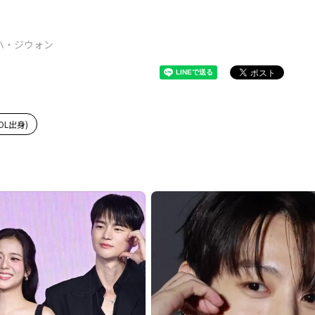
ハ・ジウォン
OL出身)