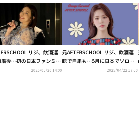
TERSCHOOL リジ、飲酒運
元AFTERSCHOOL リジ、飲酒運
自粛後…初の日本ファンミで
転で自粛も…5月に日本でソロフ
「二度とステージに立てない
ァンミーティング開催決定
2025/05/20 14:09
2025/04/22 17:00
った」