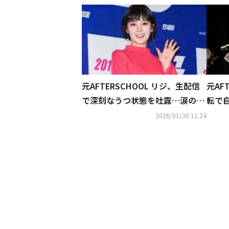
元AFTERSCHOOL リジ、生配信
元AF
で深刻なうつ状態を吐露…涙の訴
転で
えに心配の声「生きるのがつら
感激
2026/01/30 11:24
い」
と思