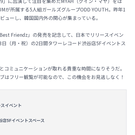
net 999」に出演して注目を集めたMYAH（グイン・マヤ）をは
YEEUMが所属する5人組ガールズグループODD YOUTH。昨年1
z」でデビューし、韓国国内外の関心が集まっている。
Best Friendz」の発売を記念して、日本でリリースイベン
13日（月・祝）の2日間タワーレコード渋谷店5Fイベントス
とコミュニケーションが取れる貴重な時間になりそうだ。
ブはフリー観覧が可能なので、この機会をお見逃しなく！
リースイベント
渋谷店5Fイベントスペース