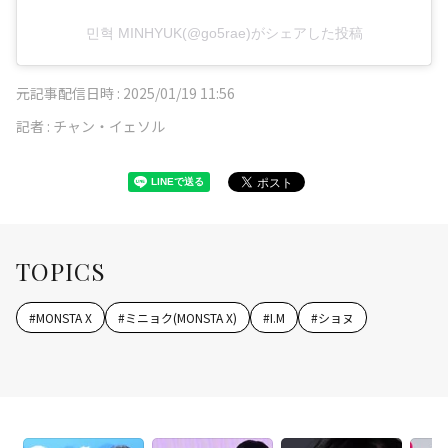
민혁 MINHYUK(@go5rae)がシェアした投稿
元記事配信日時 :
2025/01/19 11:56
記者 :
チャン・イェソル
TOPICS
#
MONSTA X
#
ミニョク(MONSTA X)
#
I.M
#
ショヌ