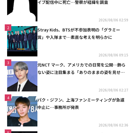
イブ配信中に死亡…警察が経緯を調査
2026/08/06 02:59
2
Stray Kids、BTSが不参加表明の「グラミー
賞」や入隊まで…素直な考えを明らかに
2026/08/06 09:15
3
元NCT マーク、アメリカでの日常を公開…飾ら
ない姿に注目集まる「ありのままの姿を見せた
い」（動画あり）
2026/08/06 02:27
4
パク・ジフン、上海ファンミーティングが急遽
中止に…事務所が発表
2026/08/06 02:36
5