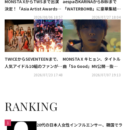
MONSTA XからTWSまで出演
aespaのKARINAからBIBIまで
決定！「Asia Artist Awards」
「WATERBOMB」に豪華集結！
新たなラインナップ発表
ビキニ＆上半身裸のパフォーマ
2026/08/06 18:57
2026/07/27 18:04
ンスが話題…過激すぎると賛否
の声も
TWICEからSEVENTEENまで、
MONSTA X キヒョン、タイトル
人気アイドル10組のファンが熾
曲「So Good」MV公開…抜群
烈なバトル！新サバイバル番組
の歌唱力を披露
2026/07/23 17:48
2026/07/07 19:13
「ファンダムステージ」に注目
RANKING
1
20代の日本人女性インフルエンサー、韓国でラ