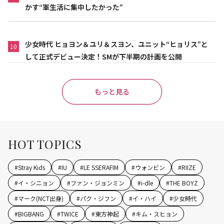
かす“軍生活に集中したかった”
少女時代 ヒョヨン＆ユリ＆スヨン、ユニット“ヒョリス”と
10
して正式デビュー決定！SMが下半期の計画を公開
もっと見る
HOT TOPICS
#
Stray Kids
#
IU
#
LE SSERAFIM
#
ウォンビン
#
RIIZE
#
イ・シニョン
#
ファン・ジョンミン
#
i-dle
#
THE BOYZ
#
マーク(NCT出身)
#
パク・ジフン
#
イ・ハイ
#
少女時代
#
BIGBANG
#
TWICE
#
東方神起
#
キム・スヒョン