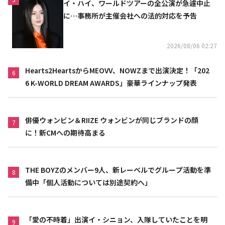
イ・ハイ、ワールドツアーの全公演が急遽中止
に…事務所が主催会社への法的対応を予告
2026/08/06 02:27
Hearts2HeartsからMEOVV、NOWZまで出演決定！「202
6
6 K-WORLD DREAM AWARDS」豪華ラインナップ発表
俳優ウォンビン＆RIIZE ウォンビンが同じブランドの顔
7
に！新CMへの期待高まる
THE BOYZのメンバー9人、新レーベルでグループ活動を準
8
備中「個人活動については別途契約へ」
「愛の不時着」出演イ・シニョン、入隊していたことを明
9