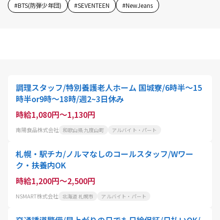
#
BTS(防弾少年団)
#
SEVENTEEN
#
NewJeans
調理スタッフ/特別養護老人ホーム 国城寮/6時半～15
時半or9時～18時/週2~3日休み
時給1,080円～1,130円
南陽食品株式会社
和歌山県 九度山町
アルバイト・パート
札幌・駅チカ/ノルマなしのコールスタッフ/Wワー
ク・扶養内OK
時給1,200円～2,500円
NSMART株式会社
北海道 札幌市
アルバイト・パート
交通誘導警備/早上がりの日でも日給保証/日払いOK/