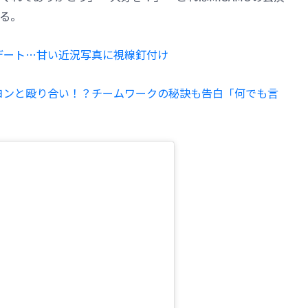
る。
クデート…甘い近況写真に視線釘付け
ンヨンと殴り合い！？チームワークの秘訣も告白「何でも言