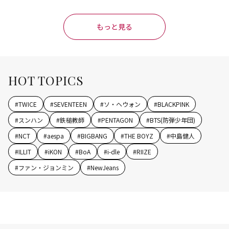
もっと見る
HOT TOPICS
#
TWICE
#
SEVENTEEN
#
ソ・ヘウォン
#
BLACKPINK
#
スンハン
#
鉄槌教師
#
PENTAGON
#
BTS(防弾少年団)
#
NCT
#
aespa
#
BIGBANG
#
THE BOYZ
#
中島健人
#
ILLIT
#
iKON
#
BoA
#
i-dle
#
RIIZE
#
ファン・ジョンミン
#
NewJeans