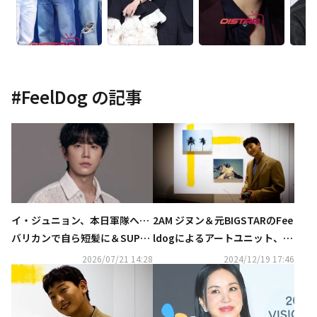
#
FeelDog
の記事
イ・ジュニョン、本日軍隊へ…
2AM ジヌン＆元BIGSTARのFee
バリカンで自ら短髪に＆SUPER
ldogによるアートユニット、日
JUNIOR ヒチョルらとの記念シ
本初の個展を来年1月15日より
2026/07/21 14:28
2024/12/19 17:46
ョットも
開催