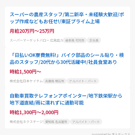
スーパーの農産スタッフ/第二新卒・未経験大歓迎/ポ
ップ作成などもお任せ!/東証プライム上場
月給20万円～25万円
スーパーマーケットバロー 広見店/S
岐阜県 可児市
正社員
「日払いOK寮費無料!」バイク部品のシール貼り・検
品のスタッフ/20代から30代活躍中!/社員食堂あり
時給1,500円～
株式会社日本ケイテム
兵庫県 明石市
アルバイト・パート
自動車買取テレフォンアポインター/地下鉄栄駅から
地下道直結/雨に濡れずに通勤可能
時給1,300円～2,000円
株式会社ネクステージ
愛知県 名古屋市
アルバイト・パート
supported by 求人ボックス