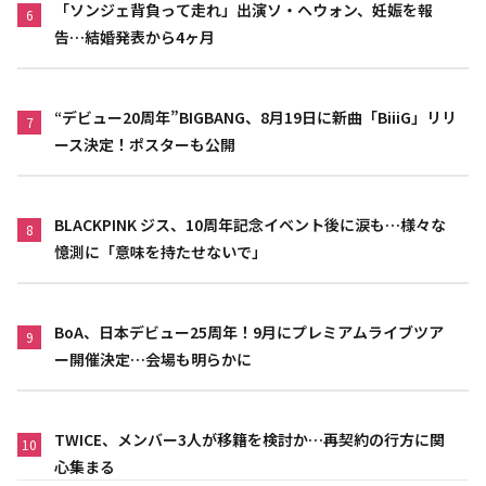
「ソンジェ背負って走れ」出演ソ・ヘウォン、妊娠を報
6
告…結婚発表から4ヶ月
“デビュー20周年”BIGBANG、8月19日に新曲「BiiiG」リリ
7
ース決定！ポスターも公開
BLACKPINK ジス、10周年記念イベント後に涙も…様々な
8
憶測に「意味を持たせないで」
BoA、日本デビュー25周年！9月にプレミアムライブツア
9
ー開催決定…会場も明らかに
TWICE、メンバー3人が移籍を検討か…再契約の行方に関
10
心集まる