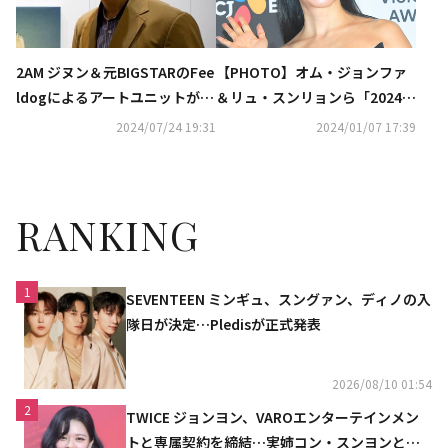
2AM ジヌン＆元BIGSTARのFee
【PHOTO】オム・ジョンファ
ldogによるアートユニットが日
＆リュ・スンリョンら「2024 V
本初出展！東京のイベントに参
ISIONARY AWARDS」レッドカ
2024/07/24 19:31
2024/01/07 17:39
加
ーペットに登場
RANKING
1
SEVENTEEN ミンギュ、スングァン、ディノの入
隊日が決定…Pledisが正式発表
2026/08/10 01:54
2
TWICE ジョンヨン、VAROエンターテインメン
トと専属契約を締結…実姉コン・スンヨンと同