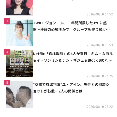
じ事務所（公式）
2026/08/10 04:52
3
TWICE ジョンヨン、11年間所属したJYPに感
謝…移籍の心境明かす「グループを守り続け
る」
2026/08/10 05:53
4
Netflix「鉄槌教師」の4人が来日！キム・ムヨル
＆イ・ソンミン＆チン・ギジュ＆Block BのP․
O、10月にスペシャルファンミーティング開催
決定
2026/08/10 06:25
5
“薬物で有罪判決”ユ・アイン、男性との密着シ
ョットが拡散…2人の関係とは
2026/08/10 03:22