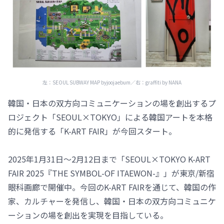
左：SEOUL SUBWAY MAP byjoojaebum／右：graffiti by NANA
韓国・日本の双方向コミュニケーションの場を創出するプ
ロジェクト「SEOUL×TOKYO」による韓国アートを本格
的に発信する「K-ART FAIR」が今回スタート。
2025年1月31日～2月12日まで「SEOUL×TOKYO K-ART
FAIR 2025『THE SYMBOL-OF ITAEWON-』」が東京/新宿
眼科画廊で開催中。今回のK-ART FAIRを通じて、韓国の作
家、カルチャーを発信し、韓国・日本の双方向コミュニケ
ーションの場を創出を実現を目指している。