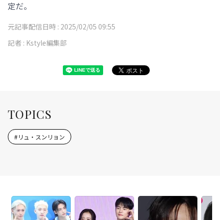
定だ。
元記事配信日時 :
2025/02/05 09:55
記者 :
Kstyle編集部
TOPICS
#
リュ・スンリョン