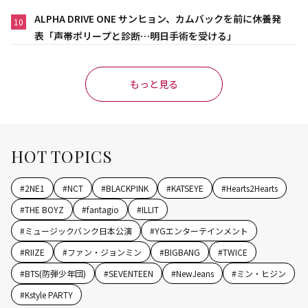
ALPHA DRIVE ONE サンヒョン、カムバックを前に休養発
10
表「声帯ポリープと診断…明日手術を受ける」
もっと見る
HOT TOPICS
#
2NE1
#
NCT
#
BLACKPINK
#
KATSEYE
#
Hearts2Hearts
#
THE BOYZ
#
fantagio
#
ILLIT
#
ミュージックバンク日本公演
#
YGエンターテインメント
#
RIIZE
#
ファン・ジョンミン
#
BIGBANG
#
TWICE
#
BTS(防弾少年団)
#
SEVENTEEN
#
NewJeans
#
ミン・ヒジン
#
Kstyle PARTY