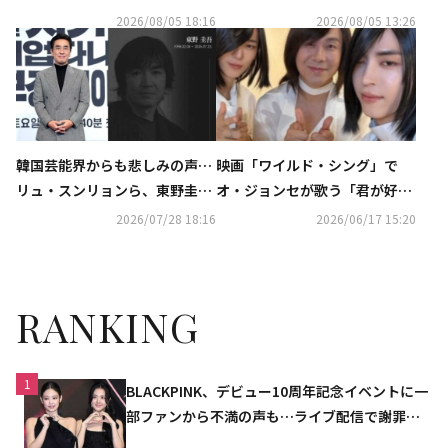
スンリョンら俳優も恋しさ吐露
光」制作発表会に出席
2026/08/05 18:16
2026/08/05 13:26
韓国芸能界からも悲しみの声…
映画「ワイルド・シング」で
リュ・スンリョンら、東野圭吾
オ・ジョンセが歌う「君が好
さんを追悼
き」が大バズリ！人気俳優やア
2026/07/28 18:16
2026/06/17 15:20
イドルが続々パロディ
RANKING
1
BLACKPINK、デビュー10周年記念イベントに一
部ファンから不満の声も…ライブ配信で謝罪
「コミュニケーション不足だった」