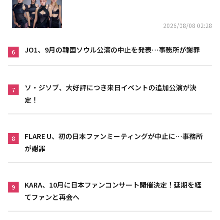
れた」
2026/08/08 02:28
JO1、9月の韓国ソウル公演の中止を発表…事務所が謝罪
6
ソ・ジソブ、大好評につき来日イベントの追加公演が決
7
定！
FLARE U、初の日本ファンミーティングが中止に…事務所
8
が謝罪
KARA、10月に日本ファンコンサート開催決定！延期を経
9
てファンと再会へ