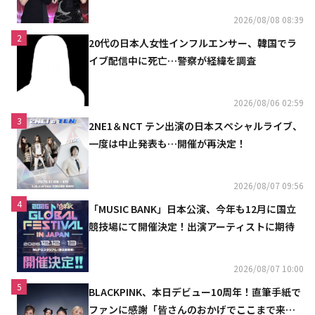
2026/08/08 08:39
2
20代の日本人女性インフルエンサー、韓国でラ
イブ配信中に死亡…警察が経緯を調査
2026/08/06 02:59
3
2NE1＆NCT テン出演の日本スペシャルライブ、
一度は中止発表も…開催が再決定！
2026/08/07 09:56
4
「MUSIC BANK」日本公演、今年も12月に国立
競技場にて開催決定！出演アーティストに期待
2026/08/07 10:00
5
BLACKPINK、本日デビュー10周年！直筆手紙で
ファンに感謝「皆さんのおかげでここまで来ら