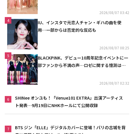
2026/08/07 03:42
4
IU、インスタで元恋人チャン・ギハの曲を使
用…一部からは否定的な反応も
2026/08/07 08:25
5
BLACKPINK、デビュー10周年記念イベントに一
部ファンから不満の声…ロゼに関する憶測は否
定
2026/08/07 02:32
SHINee オンユも！「Venue101 EXTRA」出演アーティス
6
ト発表…9月19日にNHKホールにて公開収録
BTS ジン「ELLE」デジタルカバーに登場！パリの古城を背
7