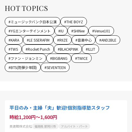
HOT TOPICS
#
ミュージックバンク日本公演
#
THE BOYZ
#
YGエンターテインメント
#
IU
#
SHINee
#
Venue101
#
KARA
#
LE SSERAFIM
#
RIIZE
#
音楽中心
#
AND2BLE
#
TWS
#
Rocket Punch
#
BLACKPINK
#
ILLIT
#
ファン・ジョンミン
#
BIGBANG
#
TWICE
#
BTS(防弾少年団)
#
SEVENTEEN
平日のみ・主婦「夫」歓迎!個別指導塾スタッフ
時給1,200円～1,600円
英進館株式会社
福岡県 那珂川市
アルバイト・パート