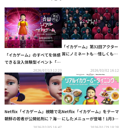
「イカゲーム」第32回アクター
賞にノミネートも…惜しくも受
「イカゲーム」のすべてを体感
賞ならず
できる没入体験型イベント「渋
谷リアル・イカゲーム」8月31
2026/07/13 12:23
2026/03/02 16:12
日まで延長決定
Netflix「イカゲーム」視聴で北
Netflix「イカゲーム」をテーマ
朝鮮の若者が公開処刑に？海外
にしたメニューが登場！1月31
メディアの報道に衝撃
日より渋谷でコラボイベント開
2026/02/05 16:47
2026/01/29 18:28