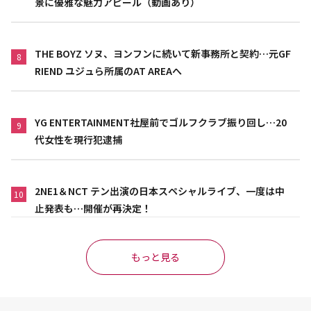
景に優雅な魅力アピール（動画あり）
THE BOYZ ソヌ、ヨンフンに続いて新事務所と契約…元GF
8
RIEND ユジュら所属のAT AREAへ
YG ENTERTAINMENT社屋前でゴルフクラブ振り回し…20
9
代女性を現行犯逮捕
2NE1＆NCT テン出演の日本スペシャルライブ、一度は中
10
止発表も…開催が再決定！
もっと見る