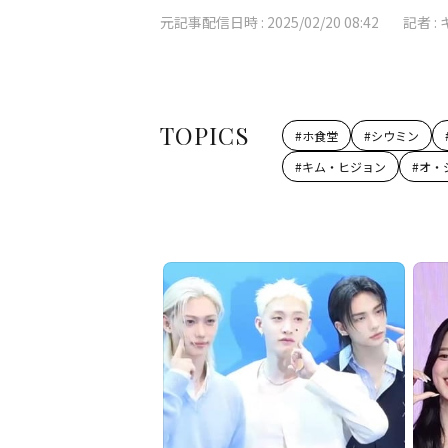
元記事配信日時 :
2025/02/20 08:42
記者 :
TOPICS
#
ホ食堂
#
シウミン
#
キム・ヒジョン
#
オ・