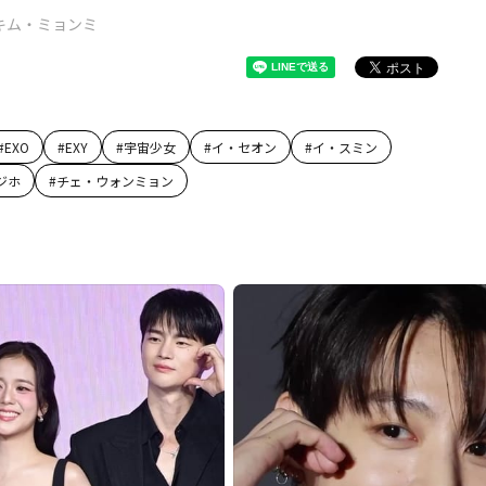
キム・ミョンミ
#
EXO
#
EXY
#
宇宙少女
#
イ・セオン
#
イ・スミン
ジホ
#
チェ・ウォンミョン